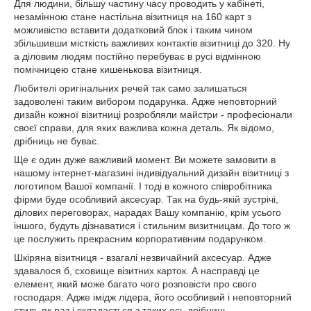
Для людини, більшу частину часу проводить у кабінеті,
незамінною стане настільна візитниця на 160 карт з
можливістю вставити додатковий блок і таким чином
збільшивши місткість важливих контактів візитниці до 320. Ну
а діловим людям постійно перебуває в русі відмінною
помічницею стане кишенькова візитниця.
Любителі оригінальних речей так само залишаться
задоволені таким вибором подарунка. Адже неповторний
дизайн кожної візитниці розробляли майстри - професіонали
своєї справи, для яких важлива кожна деталь. Як відомо,
дрібниць не буває.
Ще є один дуже важливий момент. Ви можете замовити в
нашому інтернет-магазині індивідуальний дизайн візитниці з
логотипом Вашої компанії. І тоді в кожного співробітника
фірми буде особливий аксесуар. Так на будь-якій зустрічі,
ділових переговорах, нарадах Вашу компанію, крім усього
іншого, будуть дізнаватися і стильним визитницам. До того ж
це послужить прекрасним корпоративним подарунком.
Шкіряна візитниця - взагалі незвичайний аксесуар. Адже
здавалося б, сховище візитних карток. А насправді це
елемент, який може багато чого розповісти про свого
господаря. Адже імідж лідера, його особливий і неповторний
стиль як раз і складається з таких ось дрібниць.