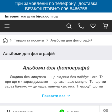
При замовленні по телефону -доставка
БЕЗКОШТОВНО 096 8466758
Інтернет магазин birca.com.ua
Товари та послуги
Альбоми для фотографій
Альбоми для фотографій
Альбоми для фотографій
Людина без минулого ― це людина без майбутнього. Те,
про що ми зараз думаємо ― це вже наше минуле. Те, що ми
зараз бачимо ― це наша минула хвилина. Ті емоції, що ми
відчуваємо в цю хвилину ― це наше минуле. Все, що з нами
відбувається ― це вже наше минуле.
Показати все
А як іноді хочеться затримати момент, залишитися в цьому
часі, довше переживати позитивні емоції, довше бачити
Сортування
0
Фільтри
рідних, пронести крізь роки першу посмішку малюка.