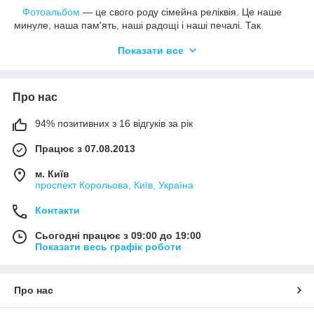
Фотоальбом
― це свого роду сімейна реліквія. Це наше
минуле, наша пам'ять, наші радощі і наші печалі. Так
приємно погортати, згадати приємні моменти проведені з
Показати все
рідними, близькими, друзями. Багато фотографії викликають
теплу усмішку на обличчі, частина фотографій змушує
задуматися згадати моменти минулого. У кожній фотографії
є своя історія, своє обличчя. А фотоальбом ― хранитель
Про нас
історії, скринька вражень і незабутніх емоцій. Фотоальбом та
цінний подарунок і бажане придбання.
94% позитивних з 16 відгуків за рік
Ми пропонуємо Вам фотоальбоми великих і малих
Працює з 07.08.2013
розмірів.
Великою перевагою наших альбомів для фотографій є
м. Київ
магнітні листи, захищені спеціальною плівкою.
проспект Корольова, Київ, Україна
У нашому інтернет магазині Ви можете купити
Контакти
дитячі альбоми для фотографій
;
Сьогодні працює з 09:00 до 19:00
весільні фотоальбоми;
Показати весь графік роботи
альбоми для фотографій іншої тематики.
Наші фотоальбоми ― це натуральна шкіра, ручна
Про нас
робота, доступна ціна!!!
Так само можливе нанесення на продукцію Ваших даних.