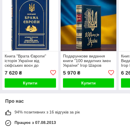
Книга "Врата Європи"
Подарункове видання
Книг
історія України від
книги "100 видатних імен
Вида
скіфських воєн до
України" Ігор Шаров
Ігор
незалежності Сергій
7 620
5 970
6 2
₴
₴
Прахій (на українському)
Купити
Купити
Про нас
94% позитивних з 16 відгуків за рік
Працює з 07.08.2013