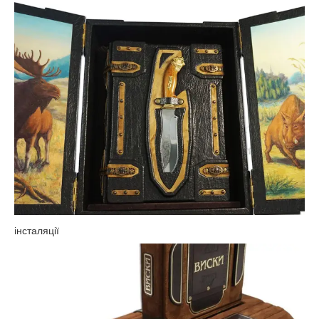
інсталяції