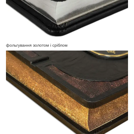
фольгування золотом і сріблом