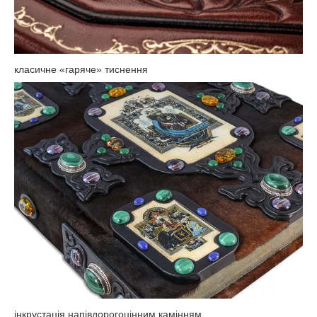
класичне «гаряче» тиснення
інкрустація напівдорогоцінним камінням