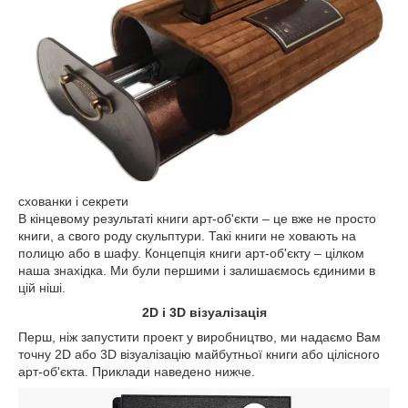
схованки і секрети
В кінцевому результаті книги арт-об'єкти – це вже не просто
книги, а свого роду скульптури. Такі книги не ховають на
полицю або в шафу. Концепція книги арт-об'єкту – цілком
наша знахідка. Ми були першими і залишаємось єдиними в
цій ніші.
2D і 3D візуалізація
Перш, ніж запустити проект у виробництво, ми надаємо Вам
точну 2D або 3D візуалізацію майбутньої книги або цілісного
арт-об'єкта. Приклади наведено нижче.