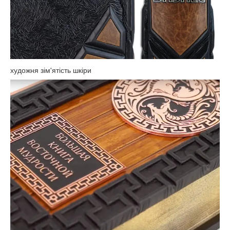
художня зім'ятість шкіри