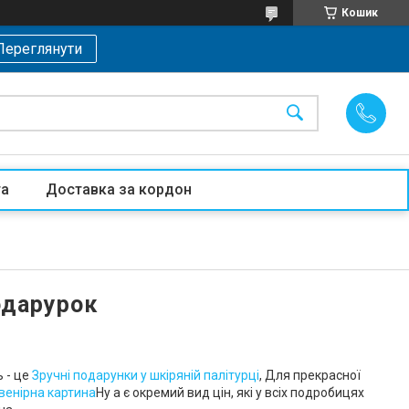
Кошик
Переглянути
та
Доставка за кордон
одарурок
 - це
Зручні подарунки у шкіряній палітурці
, Для прекрасної
венірна картина
Ну а є окремий вид цін, які у всіх подробицях