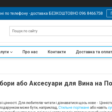
ні по телефону -доставка БЕЗКОШТОВНО 096 8466758
слуги
Про нас
Контакти
Доставка та опла
абори або Аксесуари для Вина на П
інності. Для любителів читати і дізнаватися щось нове - Цінність
 подарунком може бути, наприклад,
Стильне портмане
або навіть
су