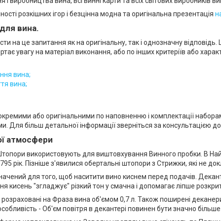
 і виробництва вина, всі винні карти та всіх світових виробників ви
сті розкішних ігор і безцінна модна та оригінальна презентація
н
для вина.
и на це запитання як на оригінальну, так і однозначну відповідь. Ц
ртає увагу на матеріал виконання, або по інших критеріїв або хара
ння вина;
тя вина;
окремими або оригінальними по наповненню і комплектації наборам
. Для більш детальної інформації зверніться за консультацією д
ої атмосфери
 Штопори використовують для виштовхування Винного пробки. В Най
795 рік. Пізніше з'явилися обертальні штопори з Стрижки, які не д
ачений для того, щоб наситити вино киснем перед подачів. Декантир
ня кисень "згладжує" різкий тон у смачна і допомагає ліпше розкри
і розраховані на Фраза вина об'ємом 0,7 л. Також поширені декане
особливість - Об'єм повітря в декантері повинен бути значно більше