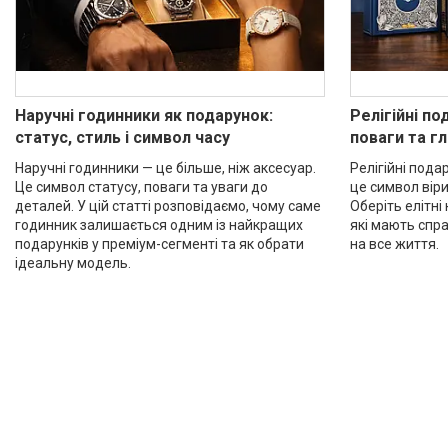
Наручні годинники як подарунок:
Релігійні по
статус, стиль і символ часу
поваги та г
Наручні годинники — це більше, ніж аксесуар.
Релігійні пода
Це символ статусу, поваги та уваги до
це символ віри
деталей. У цій статті розповідаємо, чому саме
Оберіть елітні 
годинник залишається одним із найкращих
які мають спр
подарунків у преміум-сегменті та як обрати
на все життя.
ідеальну модель.