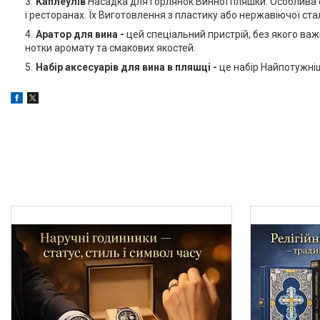
Каплеулів
Насадка для горлянок Винної пляшки. Особлива 
і ресторанах. Їх Виготовлення з пластику або нержавіючої стал
Аратор для вина -
цей спеціальний пристрій, без якого ва
нотки аромату та смакових якостей.
Набір аксесуарів для вина в пляшці -
це набір Найпотужніш