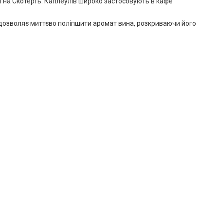
 на Скотерть. Каплеулів широко застосовують в кафе
дозволяє миттєво поліпшити аромат вина, розкриваючи його