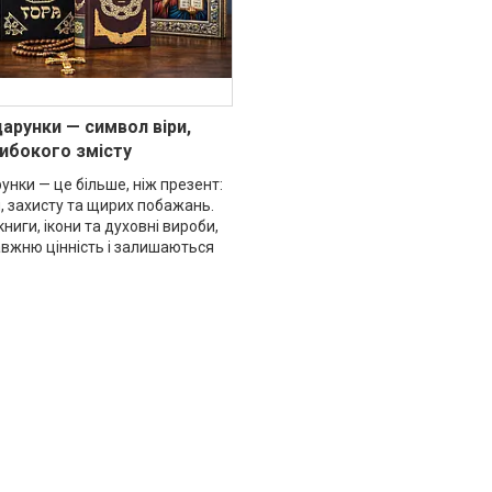
дарунки — символ віри,
либокого змісту
рунки — це більше, ніж презент:
, захисту та щирих побажань.
книги, ікони та духовні вироби,
авжню цінність і залишаються