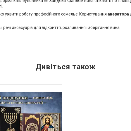
форма каплеуловника не Завдяки краплям вина стікають по Пляшці
і.
жко уявити роботу професійного сомельє. Користування
анератора
і речі аксесуарів для відкриття, розливання і зберігання вина