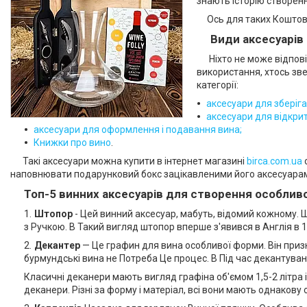
знають історію створення
Ось для таких Коштовно
Види аксесуарів 
Ніхто не може відповіст
використання, хтось зве
категорії:
аксесуари для зберіга
аксесуари для відкрит
аксесуари для оформлення і подавання вина;
Книжки про вино
.
Такі аксесуари можна купити в інтернет магазині
birca.com.ua
наповнювати подарунковий бокс зацікавленими його аксесуарами
Топ-5 винних аксесуарів для створення особлив
Штопор
- Цей винний аксесуар, мабуть, відомий кожному.
з Ручкою. В Такий вигляд штопор вперше з'явився в Англія в 1
Декантер
— Це графин для вина особливої форми. Він призн
бурмундські вина не Потреба Це процес. В Під час декантуван
Класичні деканери мають вигляд графіна об'ємом 1,5-2 літра 
деканери. Різні за форму і матеріал, всі вони мають однакову 