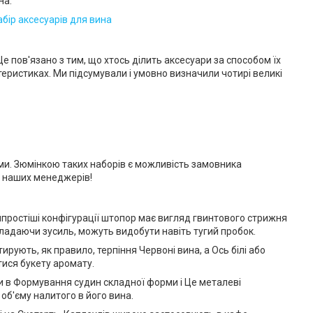
на.
абір аксесуарів для вина
е пов'язано з тим, що хтось ділить аксесуари за способом їх
ктеристиках. Ми підсумували і умовно визначили чотирі великі
и. Зюмінкою таких наборів є можливість замовника
о наших менеджерів!
простіші конфігурації штопор має вигляд гвинтового стрижня
окладаючи зусиль, можуть видобути навіть тугий пробок.
ують, як правило, терпіння Червоні вина, а Ось білі або
тися букету аромату.
ри в Формування судин складної форми і Це металеві
 об'єму налитого в його вина.