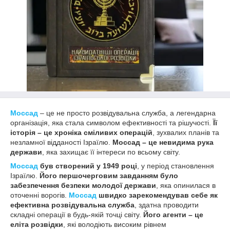
Моссад
– це не просто розвідувальна служба, а легендарна
організація, яка стала символом ефективності та рішучості.
Її
історія – це хроніка сміливих операцій
, зухвалих планів та
незламної відданості Ізраїлю.
Моссад – це невидима рука
держави
, яка захищає її інтереси по всьому світу.
Моссад
був створений у 1949 році
, у період становлення
Ізраїлю.
Його першочерговим завданням було
забезпечення безпеки молодої держави
, яка опинилася в
оточенні ворогів.
Моссад
швидко зарекомендував себе як
ефективна розвідувальна служба
, здатна проводити
складні операції в будь-якій точці світу.
Його агенти – це
еліта розвідки
, які володіють високим рівнем