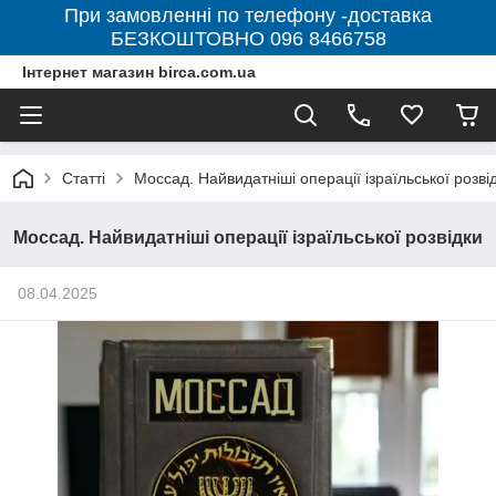
При замовленні по телефону -доставка
БЕЗКОШТОВНО 096 8466758
Інтернет магазин birca.com.ua
Статті
Моссад. Найвидатніші операції ізраїльської розві
Моссад. Найвидатніші операції ізраїльської розвідки
08.04.2025