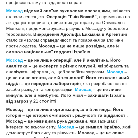
професіоналізму та відданості справі.
Моссад
відомий своїми зухвалими операціями
, які часто
ставали сенсацією.
Операція "Гнів Божий"
, спрямована на
ліквідацію терористів, причетних до теракту на Олімпіаді в
Мюнхені, продемонструвала рішучість Моссаду у боротьбі з
тероризмом.
Викрадення Адольфа Ейхмана в Аргентині
стало символом справедливості та покарання за злочини
проти людства.
Моссад – це не лише розвідка, але й
символ національної гордості Ізраїлю
.
Моссад
– це не лише операції, але й аналітика
.
Його
аналітики – це експерти з різних галузей
, які збирають та
аналізують інформацію, щоб запобігти загрозам.
Моссад
–
це не лише агенти, але й технології
.
Його технологічний
відділ – це передова лабораторія
, яка розробляє новітні
засоби розвідки та контррозвідки.
Моссад
– це не лише
минуле, але й майбутнє
.
Його місія – захищати Ізраїль
від загроз у 21 столітті
.
Моссад – це не лише організація, але й легенда
.
Його
історія – це історія сміливості, рішучості та відданості
.
Моссад – це невидима рука держави
, яка захищає її
інтереси по всьому світу.
Моссад
– це символ Ізраїлю
, який
демонструє його силу та рішучість.
Моссад – це не лише