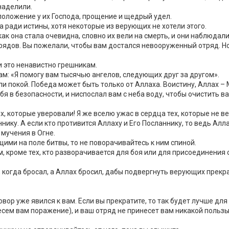
наделили.
оложение у их Господа, прощение и щедрый удел.
 ради истины, хотя некоторые из верующих не хотели этого.
ак она стала очевидна, словно их вели на смерть, и они наблюдали
трядов. Вы пожелали, чтобы вам достался невооруженный отряд. 
и это ненавистно грешникам.
ам: «Я помогу вам тысячью ангелов, следующих друг за другом».
ли покой. Победа может быть только от Аллаха. Воистину, Аллах 
бя в безопасности, и ниспослал вам с неба воду, чтобы очистить ва
ех, которые уверовали! Я же вселю ужас в сердца тех, которые не в
нику. А если кто противится Аллаху и Его Посланнику, то ведь Алла
 мучения в Огне.
щими на поле битвы, то не поворачивайтесь к ним спиной.
, кроме тех, кто разворачивается для боя или для присоединения 
ску, когда бросал, а Аллах бросил, дабы подвергнуть верующих пре
вор уже явился к вам. Если вы прекратите, то так будет лучше для 
сем вам поражение), и ваш отряд не принесет вам никакой пользы