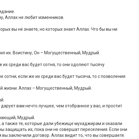
идание.
у, Аллах не любит изменников.
орых вы не знаете, но которых знает Аллах. Что бы вы ни
отил их. Воистину, Он – Могущественный, Мудрый.
 их среди вас будет сотня, то они одолеют тысячу
е сотни; если же их среди вас будет тысяча, то с позволения
ней жизни. Аллах – Могущественный, Мудрый.
й.
 дарует вам нечто лучшее, чем отобранное у вас, и простит
Знающий, Мудрый.
, а также те, которые дали убежище мухаджирам и оказали
ны защищать их, пока они не совершат переселения. Если они
 вы заключили договор. Аллах видит то, что вы совершаете.