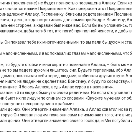
лигия (поклонение) не будет полностью посвящена Аллаху. Если же
ллах является вашим Покровителем. Как прекрасен этот Покровител
 принадлежит Аллаху, Посланнику, близким родственникам Посланни
ения, в день, когда встретились две армии при Бадре. Воистину, А
альней стороне, а караван был ниже вас. Если бы вы условились, 
шившимся, дабы погиб тот, кто погиб при полной ясности, и дабы в
бы Он показал тебе их многочисленными, то вы пали бы духом и ст
ам малочисленными, и вас показал их глазам малочисленными, что
ом, то будьте стойки и многократно поминайте Аллаха, – быть може
а не то вы падете духом и лишитесь сил. Будьте терпеливы, ибо Алл
 домов, показывая себя перед людьми, и сбивали других с пути Ал
ня никто из людей не одолеет вас. Воистину, я буду по соседству».
 не видите. Я боюсь Аллаха, ведь Аллах суров в наказании».
казали: «Эти люди обмануты своей религией». Но если кто уповает
и бьют их по лицу и по спинам со словами: «Вкусите мучения от о
не поступает несправедливо с рабами».
и до них. Они отвергли знамения Аллаха, и Аллах схватил их за гр
оторую Он оказал людям, пока они сами не изменяют того, что в и
ли до них. Они отвергли знамения своего Господа, и Мы погубили и
ляются те, которые не уверовали и не уверуют.