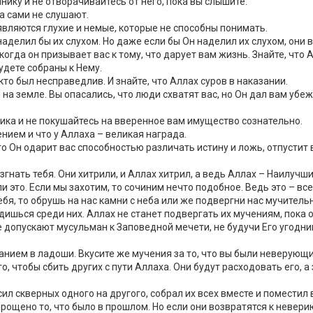
нику и не отворачивайтесь от него, пока вы слышите.
а сами не слушают.
вляются глухие и немые, которые не способны понимать.
 наделил бы их слухом. Но даже если бы Он наделил их слухом, они
 когда он призывает вас к тому, что дарует вам жизнь. Знайте, чт
удете собраны к Нему.
 кто был несправедлив. И знайте, что Аллах суров в наказании.
на земле. Вы опасались, что люди схватят вас, но Он дал вам уб
ника и не покушайтесь на вверенное вам имущество сознательно.
нием и что у Аллаха – великая награда.
 то Он одарит вас способностью различать истину и ложь, отпустит
гнать тебя. Они хитрили, и Аллах хитрил, а ведь Аллах – Наилучши
 это. Если мы захотим, то сочиним нечто подобное. Ведь это – вс
 Тебя, то обрушь на нас камни с неба или же подвергни нас мучител
дишься среди них. Аллах не станет подвергать их мучениям, пока 
не допускают мусульман к Заповедной мечети, не будучи Его угодн
анием в ладоши. Вкусите же мучения за то, что вы были неверующ
 чтобы сбить других с пути Аллаха. Они будут расходовать его, а з
ил скверных одного на другого, собрал их всех вместе и поместил 
прощено то, что было в прошлом. Но если они возвратятся к невер