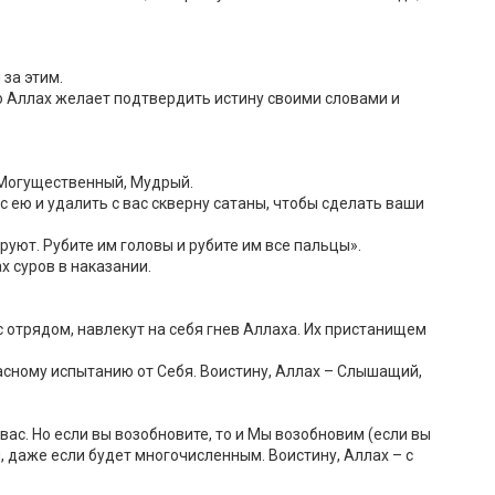
 за этим.
Но Аллах желает подтвердить истину своими словами и
– Могущественный, Мудрый.
с ею и удалить c вас скверну сатаны, чтобы сделать ваши
еруют. Рубите им головы и рубите им все пальцы».
х суров в наказании.
с отрядом, навлекут на себя гнев Аллаха. Их пристанищем
красному испытанию от Себя. Воистину, Аллах – Слышащий,
вас. Но если вы возобновите, то и Мы возобновим (если вы
, даже если будет многочисленным. Воистину, Аллах – с