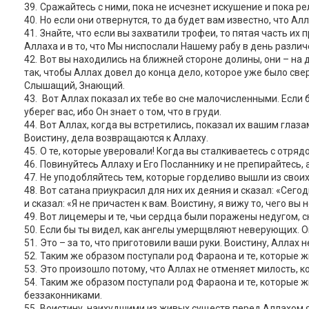
Сражайтесь с ними, пока не исчезнет искушение и пока ре
Но если они отвернутся, то да будет вам известно, что А
Знайте, что если вы захватили трофеи, то пятая часть их
Аллаха и в то, что Мы ниспослали Нашему рабу в день различ
Вот вы находились на ближней стороне долины, они – на д
так, чтобы Аллах довел до конца дело, которое уже было свер
Слышащий, Знающий.
Вот Аллах показал их тебе во сне малочисленными. Если 
уберег вас, ибо Он знает о том, что в груди.
Вот Аллах, когда вы встретились, показал их вашим глаз
Воистину, дела возвращаются к Аллаху.
О те, которые уверовали! Когда вы сталкиваетесь с отряд
Повинуйтесь Аллаху и Его Посланнику и не препирайтесь, 
Не уподобляйтесь тем, которые горделиво вышли из своих
Вот сатана приукрасил для них их деяния и сказал: «Сегод
и сказал: «Я не причастен к вам. Воистину, я вижу то, чего вы
Вот лицемеры и те, чьи сердца были поражены недугом, с
Если бы ты видел, как ангелы умерщвляют неверующих. Он
Это – за то, что приготовили ваши руки. Воистину, Аллах 
Таким же образом поступали род Фараона и те, которые жил
Это произошло потому, что Аллах не отменяет милость, к
Таким же образом поступали род Фараона и те, которые жи
беззаконниками.
Воистину, наихудшими из живых существ перед Аллахом яв