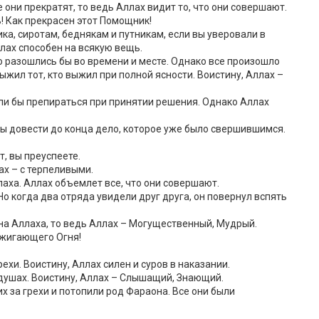
 они прекратят, то ведь Аллах видит то, что они совершают.
ь! Как прекрасен этот Помощник!
ка, сиротам, беднякам и путникам, если вы уверовали в
ллах способен на всякую вещь.
то разошлись бы во времени и месте. Однако все произошло
ыжил тот, кто выжил при полной ясности. Воистину, Аллах –
али бы препираться при принятии решения. Однако Аллах
бы довести до конца дело, которое уже было свершившимся.
т, вы преуспеете.
ах – с терпеливыми.
лаха. Аллах объемлет все, что они совершают.
 Но когда два отряда увидели друг друга, он повернул вспять
 на Аллаха, то ведь Аллах – Могущественный, Мудрый.
бжигающего Огня!
ехи. Воистину, Аллах силен и суров в наказании.
х душах. Воистину, Аллах – Слышащий, Знающий.
х за грехи и потопили род Фараона. Все они были