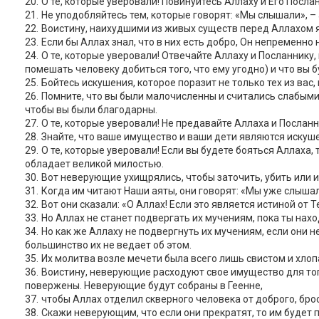
О те, которые уверовали! Повинуйтесь Аллаху и Его Послан
Не уподобляйтесь тем, которые говорят: «Мы слышали», – 
Воистину, наихудшими из живых существ перед Аллахом я
Если бы Аллах знал, что в них есть добро, Он непременно
О те, которые уверовали! Отвечайте Аллаху и Посланнику,
помешать человеку добиться того, что ему угодно) и что вы б
Бойтесь искушения, которое поразит не только тех из вас,
Помните, что вы были малочисленны и считались слабыми 
чтобы вы были благодарны.
О те, которые уверовали! Не предавайте Аллаха и Послан
Знайте, что ваше имущество и ваши дети являются искуше
О те, которые уверовали! Если вы будете бояться Аллаха,
обладает великой милостью.
Вот неверующие ухищрялись, чтобы заточить, убить или из
Когда им читают Наши аяты, они говорят: «Мы уже слышали
Вот они сказали: «О Аллах! Если это является истиной от
Но Аллах не станет подвергать их мучениям, пока ты нахо
Но как же Аллаху не подвергнуть их мучениям, если они 
большинство их не ведает об этом.
Их молитва возле мечети была всего лишь свистом и хлоп
Воистину, неверующие расходуют свое имущество для того,
повержены. Неверующие будут собраны в Геенне,
чтобы Аллах отделил скверного человека от доброго, брос
Скажи неверующим, что если они прекратят, то им будет 