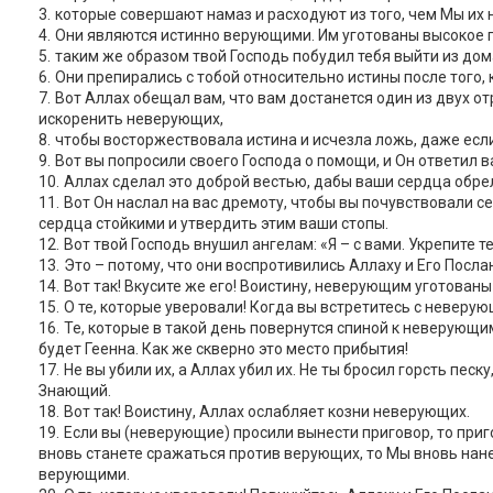
которые совершают намаз и расходуют из того, чем Мы их 
Они являются истинно верующими. Им уготованы высокое п
таким же образом твой Господь побудил тебя выйти из дома
Они препирались с тобой относительно истины после того, к
Вот Аллах обещал вам, что вам достанется один из двух о
искоренить неверующих,
чтобы восторжествовала истина и исчезла ложь, даже есл
Вот вы попросили своего Господа о помощи, и Он ответил в
Аллах сделал это доброй вестью, дабы ваши сердца обре
Вот Он наслал на вас дремоту, чтобы вы почувствовали се
сердца стойкими и утвердить этим ваши стопы.
Вот твой Господь внушил ангелам: «Я – с вами. Укрепите т
Это – потому, что они воспротивились Аллаху и Его Послан
Вот так! Вкусите же его! Воистину, неверующим уготованы
О те, которые уверовали! Когда вы встретитесь с неверую
Те, которые в такой день повернутся спиной к неверующим
будет Геенна. Как же скверно это место прибытия!
Не вы убили их, а Аллах убил их. Не ты бросил горсть пе
Знающий.
Вот так! Воистину, Аллах ослабляет козни неверующих.
Если вы (неверующие) просили вынести приговор, то приго
вновь станете сражаться против верующих, то Мы вновь нане
верующими.