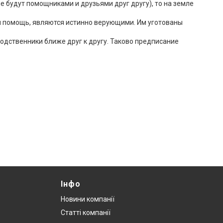
 будут помощниками и друзьями друг другу), то на земле
им помощь, являются истинно верующими. Им уготованы
родственники ближе друг к другу. Таково предписание
Інфо
Новини компанії
Статті компанії