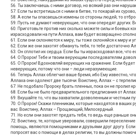
Ты заключаешь с ними договор, но всякий раз они нарушаю
Если ты встретишься с ними в битве, то покарай их сурово
А если ты опасаешься измены со стороны людей, то отбро
Пусть не думают неверующие, что они опередят других. Во
Приготовьте против них сколько можете силы и боевых коне
израсходовали на пути Аллаха, вам будет возвращено сполна,
Если они склоняются к миру, ты тоже склоняйся к миру и 
Если же они захотят обмануть тебя, то тебе достаточно
Он сплотил их сердца. Если бы ты израсходовал все, что е
О Пророк! Тебе и твоим верующим последователям довол
О Пророк! Вдохновляй верующих на сражение. Если будет с
неверующих, потому что они – люди неразумеющие.
Теперь Аллах облегчил ваше бремя, ибо Ему известно, что 
Аллаха они одолеют две тысячи. Воистину, Аллах – с терпел
Не подобало Пророку брать пленных, пока он не пролил к
Если бы не было предварительного предписания от Аллаха,
Вкушайте то, что вы захватили дозволенным и честным пу
О Пророк! Скажи пленникам, которые находятся в ваших рук
вас. Воистину, Аллах – Прощающий, Милосердный.
Но если они захотят предать тебя, то ведь еще раньше о
Воистину, те, которые уверовали, совершили переселени
помощь, являются помощниками и друзьями друг другу. Если 
попросят вас о помощи в делах религии, то вы должны помочь