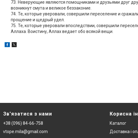
Неверующие являются помощниками и друзьями друг другу.
возникнут смута и великое беззаконие.
Те, которые уверовали, совершили переселение и сражали
прощение и щедрый удел.
Те, которые уверовали впоследствии, совершили переселе
Аллаха. Воистину, Аллах ведает обо всякой вещи.
Зв'язатися з нами
Корисна і
+38 (096) 84-66-758
Каталог
vtope.mila@gmail.com
Доставка і о