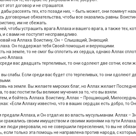
т этот договор и не страшатся.
, дабы рассеять тех, кто позади них, – быть может, они помянут наз
сь договорные обязательства, чтобы все оказались равны. Воистин
истину, им не сбежать.
й, чтобы устрашить врага Аллаха и вашего врага, а также тех, кот
 и с вами не поступят несправедливо.
уповай на Аллаха. Воистину, Он – Слышащий, Знающий.
 Аллаха. Он поддержал тебя Своей помощью и верующими.
сть на земле, то не смог бы сплотить их сердца, однако Аллах спл
ьно Аллаха.
реди вас двадцать терпеливых, то они одолеют две сотни; если же
вы слабы. Если среди вас будет сто терпеливых, то они одолеют дв
ивыми.
ровь на земле. Вы желаете мирских благ, но Аллах желает Послед
 то вас постигли бы великие мучения за то, что вы взяли.
тем, и бойтесь Аллаха. Воистину, Аллах – Прощающий, Милосердны
ах: «Если Аллаху известно, что в ваших сердцах есть добро, то Он
ни предали Аллаха, и Он отдал их во власть мусульманам. Аллах – 
е и сражались своим имуществом и своими жизнями на пути Аллаха
же люди уверовали, но не совершили переселения, то вы не обяза
, если только эта помощь не направлена против народа, с которым