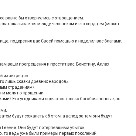
 все равно бы отвернулись с отвращением.
о Аллах оказывается между человеком и его сердцем (может
ежище, подкрепил вас Своей помощью и наделил вас благами,
 вам ваши прегрешения и простит вас. Воистину, Аллах
й из хитрецов.
его лишь сказки древних народов».
ьным страданиям».
они молят о прощении.
иками? Его угодниками являются только богобоязненные, но
ими.
атем будут сожалеть об этом, а вслед за тем они будут
в Геенне. Они будут потерпевшими убыток.
ию, то ведь уже были примеры первых поколений.