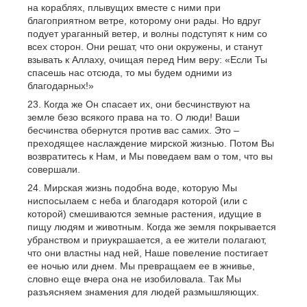
на кораблях, плывущих вместе с ними при
благоприятном ветре, которому они рады. Но вдруг
подует ураганный ветер, и волны подступят к ним со
всех сторон. Они решат, что они окружены, и станут
взывать к Аллаху, очищая перед Ним веру: «Если Ты
спасешь нас отсюда, то мы будем одними из
благодарных!»
Когда же Он спасает их, они бесчинствуют на
земле безо всякого права на то. О люди! Ваши
бесчинства обернутся против вас самих. Это –
преходящее наслаждение мирской жизнью. Потом Вы
возвратитесь к Нам, и Мы поведаем вам о том, что вы
совершали.
Мирская жизнь подобна воде, которую Мы
ниспосылаем с неба и благодаря которой (или с
которой) смешиваются земные растения, идущие в
пищу людям и животным. Когда же земля покрывается
убранством и приукрашается, а ее жители полагают,
что они властны над ней, Наше повеление постигает
ее ночью или днем. Мы превращаем ее в жнивье,
словно еще вчера она не изобиловала. Так Мы
разъясняем знамения для людей размышляющих.