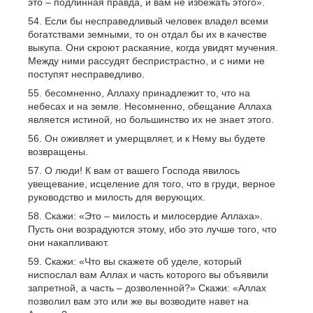
это – подлинная правда, и вам не избежать этого».
Если бы несправедливый человек владел всеми
богатствами земными, то он отдал бы их в качестве
выкупа. Они скроют раскаяние, когда увидят мучения.
Между ними рассудят беспристрастно, и с ними не
поступят несправедливо.
бесомненно, Аллаху принадлежит то, что на
небесах и на земле. Несомненно, обещание Аллаха
является истиной, но большинство их не знает этого.
Он оживляет и умерщвляет, и к Нему вы будете
возвращены.
О люди! К вам от вашего Господа явилось
увещевание, исцеление для того, что в груди, верное
руководство и милость для верующих.
Скажи: «Это – милость и милосердие Аллаха».
Пусть они возрадуются этому, ибо это лучше того, что
они накапливают.
Скажи: «Что вы скажете об уделе, который
ниспослал вам Аллах и часть которого вы объявили
запретной, а часть – дозволенной?» Скажи: «Аллах
позволил вам это или же вы возводите навет на