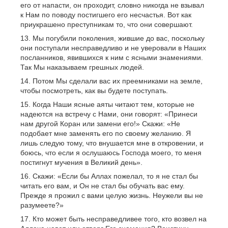
его от напасти, он проходит, словно никогда не взывал
к Нам по поводу постигшего его несчастья. Вот как
приукрашено преступникам то, что они совершают.
Мы погубили поколения, жившие до вас, поскольку
они поступали несправедливо и не уверовали в Наших
посланников, явившихся к ним с ясными знамениями.
Так Мы наказываем грешных людей.
Потом Мы сделали вас их преемниками на земле,
чтобы посмотреть, как вы будете поступать.
Когда Наши ясные аяты читают тем, которые не
надеются на встречу с Нами, они говорят: «Принеси
нам другой Коран или замени его!» Скажи: «Не
подобает мне заменять его по своему желанию. Я
лишь следую тому, что внушается мне в откровении, и
боюсь, что если я ослушаюсь Господа моего, то меня
постигнут мучения в Великий день».
Скажи: «Если бы Аллах пожелал, то я не стал бы
читать его вам, и Он не стал бы обучать вас ему.
Прежде я прожил с вами целую жизнь. Неужели вы не
разумеете?»
Кто может быть несправедливее того, кто возвел на