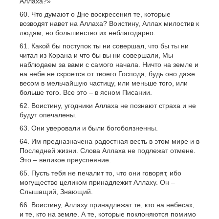
Аллаха?»
Что думают о Дне воскресения те, которые
возводят навет на Аллаха? Воистину, Аллах милостив к
людям, но большинство их неблагодарно.
Какой бы поступок ты ни совершал, что бы ты ни
читал из Корана и что бы вы ни совершали, Мы
наблюдаем за вами с самого начала. Ничто на земле и
на небе не скроется от твоего Господа, будь оно даже
весом в мельчайшую частицу, или меньше того, или
больше того. Все это – в ясном Писании.
Воистину, угодники Аллаха не познают страха и не
будут опечалены.
Они уверовали и были богобоязненны.
Им предназначена радостная весть в этом мире и в
Последней жизни. Слова Аллаха не подлежат отмене.
Это – великое преуспеяние.
Пусть тебя не печалит то, что они говорят, ибо
могущество целиком принадлежит Аллаху. Он –
Слышащий, Знающий.
Воистину, Аллаху принадлежат те, кто на небесах,
и те, кто на земле. А те, которые поклоняются помимо