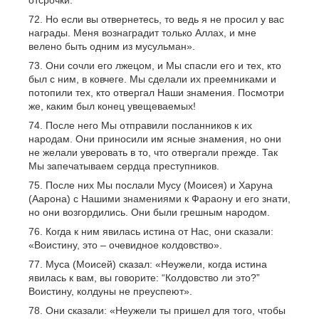
отсрочки.
Но если вы отвернетесь, то ведь я не просил у вас
награды. Меня вознаградит только Аллах, и мне
велено быть одним из мусульман».
Они сочли его лжецом, и Мы спасли его и тех, кто
был с ним, в ковчеге. Мы сделали их преемниками и
потопили тех, кто отвергал Наши знамения. Посмотри
же, каким был конец увещеваемых!
После него Мы отправили посланников к их
народам. Они приносили им ясные знамения, но они
не желали уверовать в то, что отвергали прежде. Так
Мы запечатываем сердца преступников.
После них Мы послали Мусу (Моисея) и Харуна
(Аарона) с Нашими знамениями к Фараону и его знати,
но они возгордились. Они были грешным народом.
Когда к ним явилась истина от Нас, они сказали:
«Воистину, это – очевидное колдовство».
Муса (Моисей) сказал: «Неужели, когда истина
явилась к вам, вы говорите: “Колдовство ли это?”
Воистину, колдуны не преуспеют».
Они сказали: «Неужели ты пришел для того, чтобы