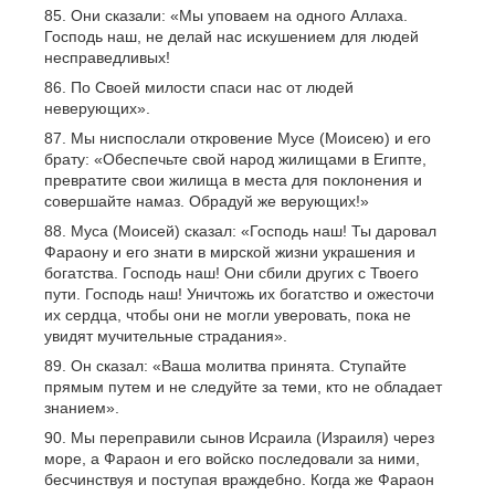
Они сказали: «Мы уповаем на одного Аллаха.
Господь наш, не делай нас искушением для людей
несправедливых!
По Своей милости спаси нас от людей
неверующих».
Мы ниспослали откровение Мусе (Моисею) и его
брату: «Обеспечьте свой народ жилищами в Египте,
превратите свои жилища в места для поклонения и
совершайте намаз. Обрадуй же верующих!»
Муса (Моисей) сказал: «Господь наш! Ты даровал
Фараону и его знати в мирской жизни украшения и
богатства. Господь наш! Они сбили других с Твоего
пути. Господь наш! Уничтожь их богатство и ожесточи
их сердца, чтобы они не могли уверовать, пока не
увидят мучительные страдания».
Он сказал: «Ваша молитва принята. Ступайте
прямым путем и не следуйте за теми, кто не обладает
знанием».
Мы переправили сынов Исраила (Израиля) через
море, а Фараон и его войско последовали за ними,
бесчинствуя и поступая враждебно. Когда же Фараон