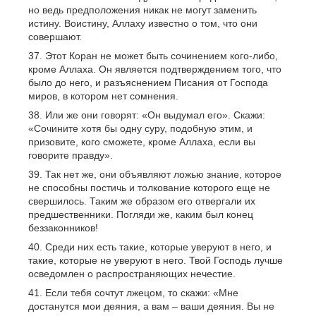
но ведь предположения никак не могут заменить
истину. Воистину, Аллаху известно о том, что они
совершают.
Этот Коран не может быть сочинением кого-либо,
кроме Аллаха. Он является подтверждением того, что
было до него, и разъяснением Писания от Господа
миров, в котором нет сомнения.
Или же они говорят: «Он выдумал его». Скажи:
«Сочините хотя бы одну суру, подобную этим, и
призовите, кого сможете, кроме Аллаха, если вы
говорите правду».
Так нет же, они объявляют ложью знание, которое
не способны постичь и толкование которого еще не
свершилось. Таким же образом его отвергали их
предшественники. Погляди же, каким был конец
беззаконников!
Среди них есть такие, которые уверуют в него, и
такие, которые не уверуют в него. Твой Господь лучше
осведомлен о распространяющих нечестие.
Если тебя сочтут лжецом, то скажи: «Мне
достанутся мои деяния, а вам – ваши деяния. Вы не