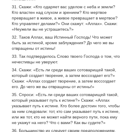
Скажи: «Кто одаряет вас уделом с неба и земли?
Кто властен над слухом и зрением? Кто мертвое
превращает в живое, а живое превращает в мертвое?
Кто управляет делами?» Они скажут: «Аллах». Скажи:
«Неужели вы не устрашитесь?»
Таков Аллах, ваш Истинный Господь! Что может
быть за истиной, кроме заблуждения? До чего же вы
отвращены от истины!
Так подтвердилось Слово твоего Господа о том, что
нечестивцы не уверуют.
Скажи: «Есть ли среди ваших сотоварищей такой,
который создает творение, а затем воссоздает его?»
Скажи: «Аллах создает творение, а затем воссоздает
его. До чего же вы отвращены от истины!»
Спроси: «Есть ли среди ваших сотоварищей такой,
который указывает путь к истине?» Скажи: «Аллах
указывает путь к истине. Кто более достоин того, чтобы
за ним следовали: тот, кто сам указывает путь к истине,
или же тот, кто не может найти верного пути, пока ему
не укажут на него? Что с вами? Как вы судите?»
Большинство их следует своим предположениям,