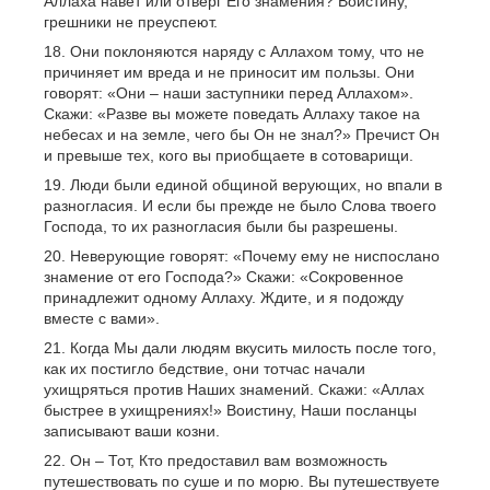
Аллаха навет или отверг Его знамения? Воистину,
грешники не преуспеют.
Они поклоняются наряду с Аллахом тому, что не
причиняет им вреда и не приносит им пользы. Они
говорят: «Они – наши заступники перед Аллахом».
Скажи: «Разве вы можете поведать Аллаху такое на
небесах и на земле, чего бы Он не знал?» Пречист Он
и превыше тех, кого вы приобщаете в сотоварищи.
Люди были единой общиной верующих, но впали в
разногласия. И если бы прежде не было Слова твоего
Господа, то их разногласия были бы разрешены.
Неверующие говорят: «Почему ему не ниспослано
знамение от его Господа?» Скажи: «Сокровенное
принадлежит одному Аллаху. Ждите, и я подожду
вместе с вами».
Когда Мы дали людям вкусить милость после того,
как их постигло бедствие, они тотчас начали
ухищряться против Наших знамений. Скажи: «Аллах
быстрее в ухищрениях!» Воистину, Наши посланцы
записывают ваши козни.
Он – Тот, Кто предоставил вам возможность
путешествовать по суше и по морю. Вы путешествуете