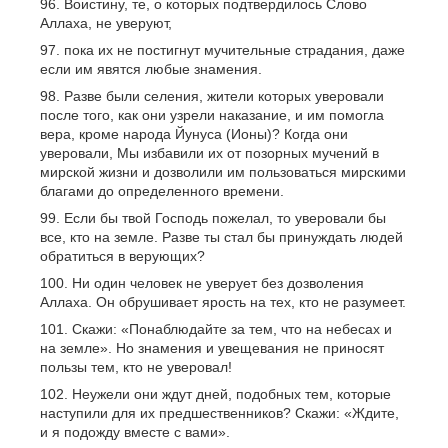
Воистину, те, о которых подтвердилось Слово
Аллаха, не уверуют,
пока их не постигнут мучительные страдания, даже
если им явятся любые знамения.
Разве были селения, жители которых уверовали
после того, как они узрели наказание, и им помогла
вера, кроме народа Йунуса (Ионы)? Когда они
уверовали, Мы избавили их от позорных мучений в
мирской жизни и дозволили им пользоваться мирскими
благами до определенного времени.
Если бы твой Господь пожелал, то уверовали бы
все, кто на земле. Разве ты стал бы принуждать людей
обратиться в верующих?
Ни один человек не уверует без дозволения
Аллаха. Он обрушивает ярость на тех, кто не разумеет.
Скажи: «Понаблюдайте за тем, что на небесах и
на земле». Но знамения и увещевания не приносят
пользы тем, кто не уверовал!
Неужели они ждут дней, подобных тем, которые
наступили для их предшественников? Скажи: «Ждите,
и я подожду вместе с вами».