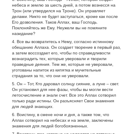
небеса и землю за шесть дней, а потом вознесся на
Трон (или утвердился на Троне). Он управляет
делами. Никто не будет заступаться, кроме как после
Его дозволения. Таков Аллах, ваш Господь.
Поклоняйтесь же Ему. Неужели вы не помяните
назидание?
Все вы возвратитесь к Нему, согласно истинному
обещанию Аллаха. Он создает творение в первый раз,
а затем воссоздает его, чтобы по справедливости
вознаградить тех, которые уверовали и творили
праведные деяния. Тем же, которые не уверовали,
уготованы напиток из кипятка и мучительные
страдания за то, что они не уверовали.
Он – Тот, Кто даровал солнцу сияние, а луне – свет.
Он установил для нее фазы, чтобы вы могли вести
летосчисление и знали счет. Все это Аллах сотворил
только ради истины. Он разъясняет Свои знамения
для людей знающих.
Воистину, в смене ночи и дня, а также том, что
Аллах сотворил на небесах и на земле, заключены
знамения для людей богобоязненных.