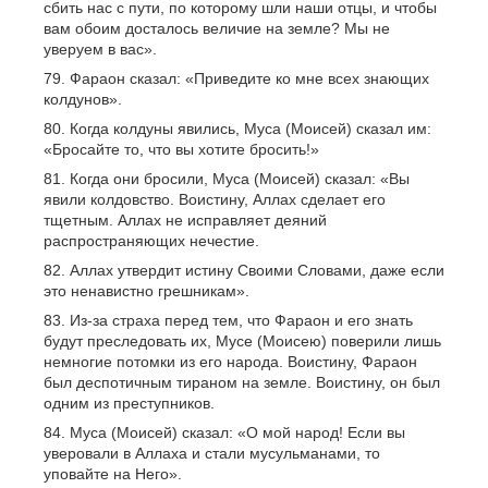
сбить нас с пути, по которому шли наши отцы, и чтобы
вам обоим досталось величие на земле? Мы не
уверуем в вас».
Фараон сказал: «Приведите ко мне всех знающих
колдунов».
Когда колдуны явились, Муса (Моисей) сказал им:
«Бросайте то, что вы хотите бросить!»
Когда они бросили, Муса (Моисей) сказал: «Вы
явили колдовство. Воистину, Аллах сделает его
тщетным. Аллах не исправляет деяний
распространяющих нечестие.
Аллах утвердит истину Своими Словами, даже если
это ненавистно грешникам».
Из-за страха перед тем, что Фараон и его знать
будут преследовать их, Мусе (Моисею) поверили лишь
немногие потомки из его народа. Воистину, Фараон
был деспотичным тираном на земле. Воистину, он был
одним из преступников.
Муса (Моисей) сказал: «О мой народ! Если вы
уверовали в Аллаха и стали мусульманами, то
уповайте на Него».