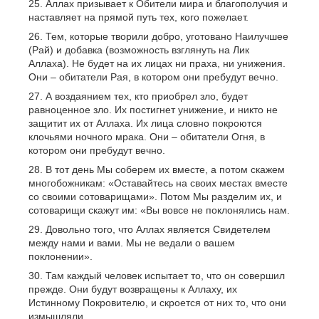
Аллах призывает к Обители мира и благополучия и
наставляет на прямой путь тех, кого пожелает.
Тем, которые творили добро, уготовано Наилучшее
(Рай) и добавка (возможность взглянуть на Лик
Аллаха). Не будет на их лицах ни праха, ни унижения.
Они – обитатели Рая, в котором они пребудут вечно.
А воздаянием тех, кто приобрел зло, будет
равноценное зло. Их постигнет унижение, и никто не
защитит их от Аллаха. Их лица словно покроются
клочьями ночного мрака. Они – обитатели Огня, в
котором они пребудут вечно.
В тот день Мы соберем их вместе, а потом скажем
многобожникам: «Оставайтесь на своих местах вместе
со своими сотоварищами». Потом Мы разделим их, и
сотоварищи скажут им: «Вы вовсе не поклонялись нам.
Довольно того, что Аллах является Свидетелем
между нами и вами. Мы не ведали о вашем
поклонении».
Там каждый человек испытает то, что он совершил
прежде. Они будут возвращены к Аллаху, их
Истинному Покровителю, и скроется от них то, что они
измышляли.