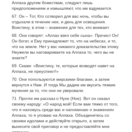
Аллаха другим божествам, следуют лишь
предположениям и измышляют, что им вздумается.
Он – Тот, Кто сотворил для вас ночь, чтобы вы
отдыхали в течение нее, и день для освещения.
Воистину, в этом – знамения для тех, кто внимает.
Они говорят: «Аллах взял себе сына». Пречист Он!
Он богат, и Ему принадлежит то, что на небесах, и то,
что на земле. Нет у вас никакого доказательства этому.
Неужели вы наговариваете на Аллаха то, чего вы не
знаете?
Скажи: «Воистину, те, которые возводят навет на
Аллаха, не преуспеют!»
Они попользуются мирскими благами, а затем
вернутся к Нам. И тогда Мы дадим им вкусить тяжкие
мучения за то, что они не уверовали.
Прочти им рассказ о Нухе (Ное). Вот он сказал
своему народу: «О народ мой! Если вам тяжко от того,
что я нахожусь среди вас и напоминаю о знамениях
Аллаха, то я уповаю на Аллаха. Объединитесь со
своими идолами и действуйте открыто, а затем
вынесите свой приговор и не предоставляйте мне