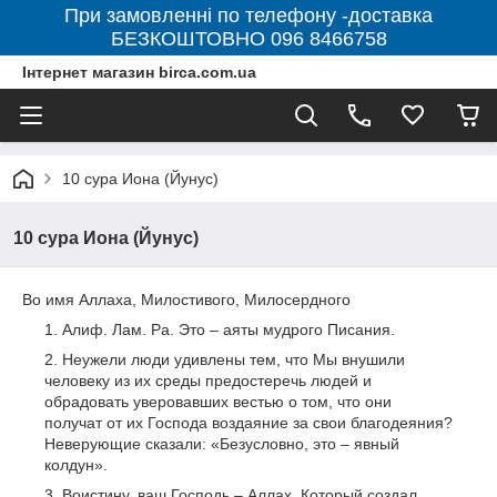
При замовленні по телефону -доставка
БЕЗКОШТОВНО 096 8466758
Інтернет магазин birca.com.ua
10 сура Иона (Йунус)
10 сура Иона (Йунус)
Во имя Аллаха, Милостивого, Милосердного
Алиф. Лам. Ра. Это – аяты мудрого Писания.
Неужели люди удивлены тем, что Мы внушили
человеку из их среды предостеречь людей и
обрадовать уверовавших вестью о том, что они
получат от их Господа воздаяние за свои благодеяния?
Неверующие сказали: «Безусловно, это – явный
колдун».
Воистину, ваш Господь – Аллах, Который создал