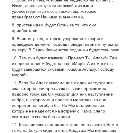
Воистину, тем, которые не надеются на встречу с
Нами, довольствуются мирской жизнью и
удовлетворяются ею, а также тем, которые
пренебрегают Нашими знамениями,
пристанищем будет Огонь за то, что они
приобретали.
Воистину, тех, которые уверовали и творили
праведные деяния, Господь поведет верным путем за
их веру. В Садах блаженства под ними будут течь реки.
Там они будут взывать: «Пречист Ты, Аллах!» Там
их приветствием будет слово: «Мир!» А их молитвы
будут завершатся словами: «Хвала Аллаху, Господу
миров!»
Если бы Аллах ускорил для людей наступление
зла, которое они призывают в своих проклятиях,
подобно тому, как Он ускорил для них наступление
добра, о котором они просят в молитвах, то они
непременно погибли бы. Но Мы оставляем тех,
которые не надеются на встречу с Нами, слепо
скитаться в своем беззаконии.
Когда человека поражает горе, он взывает к Нам и
лежа на боку, и сидя, и стоя. Когда же Мы избавляем