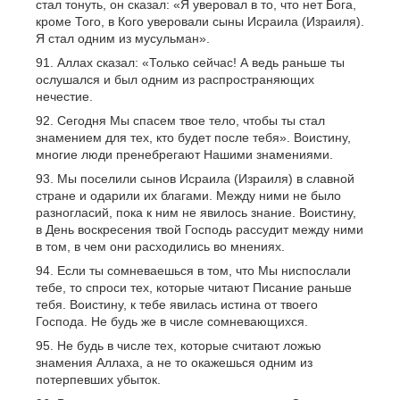
стал тонуть, он сказал: «Я уверовал в то, что нет Бога,
кроме Того, в Кого уверовали сыны Исраила (Израиля).
Я стал одним из мусульман».
Аллах сказал: «Только сейчас! А ведь раньше ты
ослушался и был одним из распространяющих
нечестие.
Сегодня Мы спасем твое тело, чтобы ты стал
знамением для тех, кто будет после тебя». Воистину,
многие люди пренебрегают Нашими знамениями.
Мы поселили сынов Исраила (Израиля) в славной
стране и одарили их благами. Между ними не было
разногласий, пока к ним не явилось знание. Воистину,
в День воскресения твой Господь рассудит между ними
в том, в чем они расходились во мнениях.
Если ты сомневаешься в том, что Мы ниспослали
тебе, то спроси тех, которые читают Писание раньше
тебя. Воистину, к тебе явилась истина от твоего
Господа. Не будь же в числе сомневающихся.
Не будь в числе тех, которые считают ложью
знамения Аллаха, а не то окажешься одним из
потерпевших убыток.