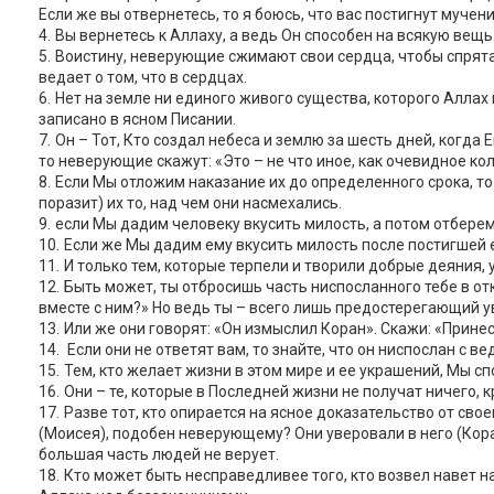
Если же вы отвернетесь, то я боюсь, что вас постигнут мучен
Вы вернетесь к Аллаху, а ведь Он способен на всякую вещь
Воистину, неверующие сжимают свои сердца, чтобы спрятать
ведает о том, что в сердцах.
Нет на земле ни единого живого существа, которого Аллах
записано в ясном Писании.
Он – Тот, Кто создал небеса и землю за шесть дней, когда
то неверующие скажут: «Это – не что иное, как очевидное ко
Если Мы отложим наказание их до определенного срока, то о
поразит) их то, над чем они насмехались.
если Мы дадим человеку вкусить милость, а потом отберем
Если же Мы дадим ему вкусить милость после постигшей ег
И только тем, которые терпели и творили добрые деяния,
Быть может, ты отбросишь часть ниспосланного тебе в отк
вместе с ним?» Но ведь ты – всего лишь предостерегающий у
Или же они говорят: «Он измыслил Коран». Скажи: «Принес
Если они не ответят вам, то знайте, что он ниспослан с 
Тем, кто желает жизни в этом мире и ее украшений, Мы сп
Они – те, которые в Последней жизни не получат ничего, к
Разве тот, кто опирается на ясное доказательство от св
(Моисея), подобен неверующему? Они уверовали в него (Коран)
большая часть людей не верует.
Кто может быть несправедливее того, кто возвел навет н