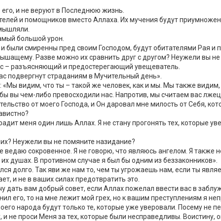
 его, и не веруют в Последнюю жизнь.
вителей и помощников вместо Аллаха. Их мучения будут приумножен
змышляли.
самый большой урон.
 и были смиренны пред своим Господом, будут обитателями Рая и п
слышащему. Разве можно их сравнить друг с другом? Неужели вы н
 вас – разъясняющий и предостерегающий увещеватель.
 вас подвергнут страданиям в Мучительный день».
 «Мы видим, что ты – такой же человек, как и мы. Мы также видим
обы вы чем-либо превосходили нас. Напротив, мы считаем вас лже
зательство от моего Господа, и Он даровал мне милость от Себя, к
навистно?
аградит меня один лишь Аллах. Я не стану прогонять тех, которые у
ю их? Неужели вы не помяните назидание?
 ведаю сокровенное. Я не говорю, что являюсь ангелом. Я также н
в их душах. В противном случае я был бы одним из беззаконников».
ался долго. Так яви же нам то, чем ты угрожаешь нам, если ты явля
ает, и не в ваших силах предотвратить это.
чу дать вам добрый совет, если Аллах пожелал ввести вас в заблуж
инил его, то на мне лежит мой грех, но к вашим преступлениям я не
его народа будут только те, которые уже уверовали. Посему не пе
, и не проси Меня за тех, которые были несправедливы. Воистину, 