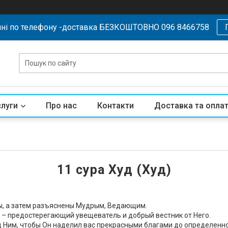
ні по телефону -доставка БЕЗКОШТОВНО 096 8466758
слуги
Про нас
Контакти
Доставка та опла
11 сура Худ (Худ)
ны, а затем разъяснены Мудрым, Ведающим.
ас – предостерегающий увещеватель и добрый вестник от Него.
д Ним, чтобы Он наделил вас прекрасными благами до определенн