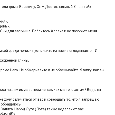
тели дома! Воистину, Он – Достохвальный, Славный».
ния».
день».
 Они для вас чище. Побойтесь Аллаха и не позорьте меня
мьей среди ночи, и пусть никто из вас не оглядывается. И
божженной глины,
кроме Него. Не обмеривайте и не обвешивайте. Я вижу, как вы
ься нашим имуществом не так, как мы того хотим? Ведь ты
не хочу отличаться от вас и совершать то, что я запрещаю
у обращаюсь.
 Салиха. Народ Лута (Лота) также недалек от вас.
юбимый)».