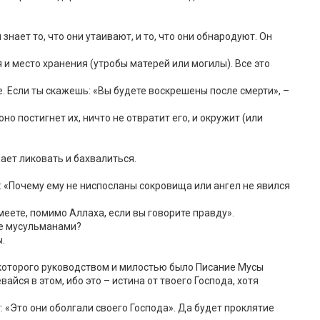
нает то, что они утаивают, и то, что они обнародуют. Он
 и место хранения (утробы матерей или могилы). Все это
е. Если ты скажешь: «Вы будете воскрешены после смерти», –
но постигнет их, ничто не отвратит его, и окружит (или
нает ликовать и бахвалиться.
т: «Почему ему не ниспосланы сокровища или ангел не явился
меете, помимо Аллаха, если вы говорите правду».
ете мусульманами?
ы.
о которого руководством и милостью было Писание Мусы
айся в этом, ибо это – истина от твоего Господа, хотя
: «Это они оболгали своего Господа». Да будет проклятие