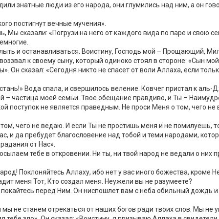
дили знатные люди из его народа, они глумились над ним, а он гов
кого постигнут вечные мучения».
, Мы сказали: «Погрузи на него от каждого вида по паре и свою се
немногие.
 плыть и останавливаться. Воистину, Господь мой – Прощающий, М
 воззвал к своему сыну, который одиноко стоял в стороне: «Сын мо
ы». Он сказал: «Сегодня никто не спасет от воли Аллаха, если тольк
рестань!» Вода спала, и свершилось веление. Ковчег пристал к аль
мой – частица моей семьи. Твое обещание правдиво, и Ты – Наимудр
такой поступок не является праведным. Не проси Меня о том, чего н
о том, чего не ведаю. И если Ты не простишь меня и не помилуешь, 
Нас, и да пребудет благословение над тобой и теми народами, кото
радания от Нас».
сылаем тебе в откровении. Ни ты, ни твой народ не ведали о них 
народ! Поклоняйтесь Аллаху, ибо нет у вас иного божества, кроме 
радит меня Тот, Кто создал меня. Неужели вы не разумеете?
м покайтесь перед Ним. Он ниспошлет вам с неба обильный дождь и
и мы не станем отрекаться от наших богов ради твоих слов. Мы не у
 тебе зло». Он сказал: «Воистину, я призываю Аллаха в свидетели 