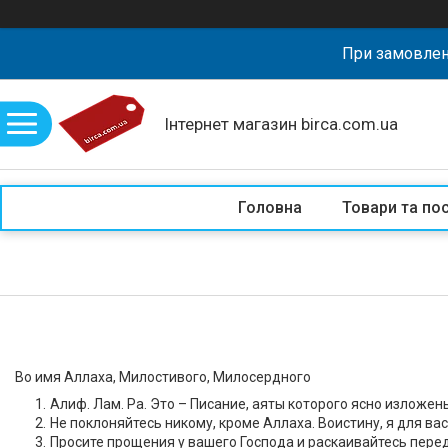
При замовлен
Інтернет магазин birca.com.ua
Головна
Товари та по
Во имя Аллаха, Милостивого, Милосердного
Алиф. Лам. Ра. Это – Писание, аяты которого ясно изложе
Не поклоняйтесь никому, кроме Аллаха. Воистину, я для в
Просите прощения у вашего Господа и раскаивайтесь пере