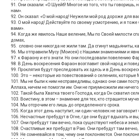
Они сказали: «О Шуейб! Многое из того, что ты говоришь,
нам».
Он сказал: «О мой народ! Неужели мой род дороже для вас
О мой народ! Действуйте по своему усмотрению, и я тоже 
вами».
Когда же явилось Наше веление, Мы по Своей милости спас
домах,
словно они никогда не жили там. Да сгинут мадьяниты, ка
Мы отправили Мусу (Моисея) с Нашими знамениями и яв
к Фараону и его знати. Но они последовали повелению Ф
В День воскресения Фараон возглавит свой народ и поведе
Проклятия будут преследовать их здесь и в День воскрес
Это – некоторые из повествований о селениях, которые 
Мы не были к ним несправедливы, однако они сами посту
Аллаха, ничем не помогли им. Они не приумножили им ничего
Такой была Хватка твоего Господа, когда Он схватил сел
Воистину, в этом – знамение для тех, кто страшится муч
Мы отсрочим его лишь до определенного срока.
Когда этот день наступит, ни один человек не заговорит 
Несчастные пребудут в Огне, где они будут вдыхать и в
Они пребудут там вечно, пока существуют небеса и земля
Счастливые же пребудут в Раю. Они пребудут там вечно,
Не сомневайся в том, чему они поклоняются. Они поклон