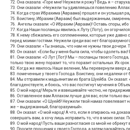
Она сказала: «Горе мне! Неужели я рожу? Ведь я – старуха,
Они сказали: «Неужели ты удивляешься повелению Аллаха
Когда страх Ибрахима (Авраама) прошел и он услышал рад
Воистину, Ибрахим (Авраам) был выдержанным, смиренн
Ангелы сказали: «О Ибрахим (Авраам)! Оставь споры, ибо 
Когда Наши посланцы явились к Луту (Лоту), он огорчился 
К нему сбежались его соплеменники, которые уже давно с
перед моими гостями. Неужели среди вас нет благоразумно
Они сказали: «Ты знаешь, что нам не нужны твои дочери. Т
Он сказал: «Если бы у меня была сила, чтобы одолеть вас!
Они сказали: «О Лут (Лот)! Мы – посланцы твоего Господа, 
только твою жену поразит то, что поразит остальных. Их срок
Когда же явилось Наше веление, Мы перевернули вверх д
помеченные у твоего Господа. Воистину, они недалеки от 
Мы отправили к мадьянитам их брата Шуейба. Он сказал: «
благоденствуете, и боюсь, что вас постигнут мучения в Объ
О мой народ! Мерьте и взвешивайте честно, не придержи
Оставленное вам Аллахом лучше для вас, если только вы 
Они сказали: «О Шуейб! Неужели твой намаз повелевает н
же – выдержанный, благоразумный».
Он сказал: «О мой народ! А что, если я опираюсь на доказ
совершать вам, а хочу лишь исправить то, что в моих силах. 
О мой народ! Пусть ваши разногласия со мной не обрекут в
Просите прощения у своего Господа, а затем раскайтесь 