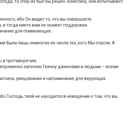
спода, то спор их был бы решен. Воистину, они испытывают
ленного, ибо Он видит то, что вы совершаете.
, и тогда никто вам не окажет поддержки.
минание для поминающих.
и были лишь немногие из числа тех, кого Мы спасли. А
ь в противоречия,
Я непременно заполню Геенну джиннами и людьми – всеми
ь истина, увещевание и напоминание для верующих.
бо Господь твой не находится в неведении о том, что вы