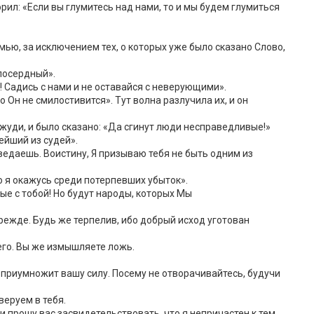
орил: «Если вы глумитесь над нами, то и мы будем глумиться
мью, за исключением тех, о которых уже было сказано Слово,
илосердный».
й! Садись с нами и не оставайся с неверующими».
о Он не смилостивится». Тут волна разлучила их, и он
-Джуди, и было сказано: «Да сгинут люди несправедливые!»
ейший из судей».
е ведаешь. Воистину, Я призываю тебя не быть одним из
то я окажусь среди потерпевших убыток».
рые с тобой! Но будут народы, которых Мы
прежде. Будь же терпелив, ибо добрый исход уготован
Него. Вы же измышляете ложь.
 приумножит вашу силу. Посему не отворачивайтесь, будучи
веруем в тебя.
и прошу вас засвидетельствовать, что я непричастен к тем,