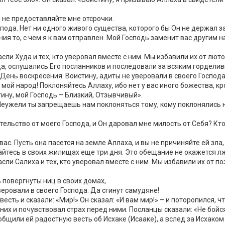
и не предоставляйте мне отсрочки.
пода. Нет ни одного живого существа, которого бы Он не держал за
ния то, с чем я к вам отправлен. Мой Господь заменит вас другим н
ли Худа и тех, кто уверовал вместе с ним. Мы избавили их от люто
да, ослушались Его посланников и последовали за всяким гордели
 День воскресения. Воистину, адиты не уверовали в своего Господа
мой народ! Поклоняйтесь Аллаху, ибо нет у вас иного божества, кро
тину, мой Господь – Близкий, Отзывчивый».
Неужели ты запрещаешь нам поклоняться тому, кому поклонялись 
зательство от моего Господа, и Он даровал мне милость от Себя? Кт
с. Пусть она пасется на земле Аллаха, и вы не причиняйте ей зла, 
айтесь в своих жилищах еще три дня. Это обещание не окажется л
ли Салиха и тех, кто уверовал вместе с ним. Мы избавили их от поз
 повергнуты ниц в своих домах,
веровали в своего Господа. Да сгинут самудяне!
ть и сказали: «Мир!» Он сказал: «И вам мир!» – и поторопился, ч
них и почувствовал страх перед ними. Посланцы сказали: «Не бойся
бщили ей радостную весть об Исхаке (Исааке), а вслед за Исхаком 