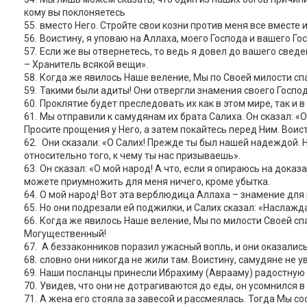
кому вы поклоняетесь
вместо Него. Стройте свои козни против меня все вместе 
Воистину, я уповаю на Аллаха, моего Господа и вашего Гос
Если же вы отвернетесь, то ведь я довел до вашего сведе
– Хранитель всякой вещи».
Когда же явилось Наше веление, Мы по Своей милости спас
Такими были адиты! Они отвергли знамения своего Госпо
Проклятие будет преследовать их как в этом мире, так и в
Мы отправили к самудянам их брата Салиха. Он сказал: «О 
Просите прощения у Него, а затем покайтесь перед Ним. Воис
Они сказали: «О Салих! Прежде ты был нашей надеждой. 
относительно того, к чему ты нас призываешь».
Он сказал: «О мой народ! А что, если я опираюсь на дока
можете приумножить для меня ничего, кроме убытка.
О мой народ! Вот эта верблюдица Аллаха – знамение для ва
Но они подрезали ей поджилки, и Салих сказал: «Наслажд
Когда же явилось Наше веление, Мы по милости Своей спас
Могущественный!
А беззаконников поразил ужасный вопль, и они оказались
словно они никогда не жили там. Воистину, самудяне не у
Наши посланцы принесли Ибрахиму (Аврааму) радостную вес
Увидев, что они не дотрагиваются до еды, он усомнился в 
А жена его стояла за завесой и рассмеялась. Тогда Мы соо