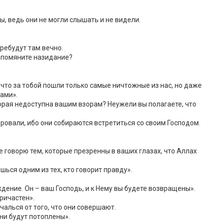
ы, ведь они не могли слышать и не видели.
ребудут там вечно.
е помяните назидание?
, что за тобой пошли только самые ничтожные из нас, но даже
цами».
оторая недоступна вашим взорам? Неужели вы полагаете, что
веровали, ибо они собираются встретиться со своим Господом.
е говорю тем, которые презренны в ваших глазах, что Аллах
ешься одним из тех, кто говорит правду».
дение. Он – ваш Господь, и к Нему вы будете возвращены».
причастен».
чалься от того, что они совершают.
они будут потоплены».