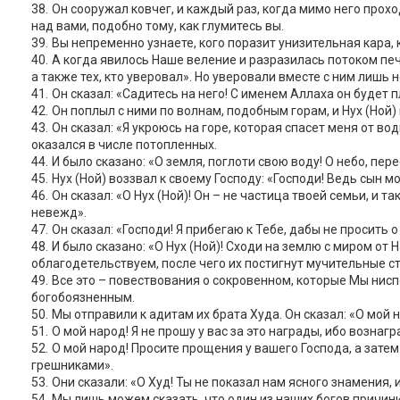
Он сооружал ковчег, и каждый раз, когда мимо него прохо
над вами, подобно тому, как глумитесь вы.
Вы непременно узнаете, кого поразит унизительная кара, 
А когда явилось Наше веление и разразилась потоком печь
а также тех, кто уверовал». Но уверовали вместе с ним лишь 
Он сказал: «Садитесь на него! С именем Аллаха он будет
Он поплыл с ними по волнам, подобным горам, и Нух (Ной)
Он сказал: «Я укроюсь на горе, которая спасет меня от вод
оказался в числе потопленных.
И было сказано: «О земля, поглоти свою воду! О небо, пе
Нух (Ной) воззвал к своему Господу: «Господи! Ведь сын 
Он сказал: «О Нух (Ной)! Он – не частица твоей семьи, и 
невежд».
Он сказал: «Господи! Я прибегаю к Тебе, дабы не просить 
И было сказано: «О Нух (Ной)! Сходи на землю с миром от 
облагодетельствуем, после чего их постигнут мучительные ст
Все это – повествования о сокровенном, которые Мы ниспо
богобоязненным.
Мы отправили к адитам их брата Худа. Он сказал: «О мой 
О мой народ! Я не прошу у вас за это награды, ибо вознаг
О мой народ! Просите прощения у вашего Господа, а зате
грешниками».
Они сказали: «О Худ! Ты не показал нам ясного знамения, 
Мы лишь можем сказать, что один из наших богов причинил