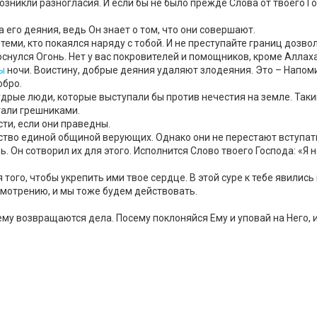
озникли разногласия. И если бы не было прежде Слова от твоего Го
 его деяния, ведь Он знает о том, что они совершают.
 теми, кто покаялся наряду с тобой. И не преступайте границ дозво
оснулся Огонь. Нет у вас покровителей и помощников, кроме Аллаха
ы
ночи. Воистину, добрые деяния удаляют злодеяния. Это – Напо
обро.
удрые люди, которые выступали бы против нечестия на земле. Таким
тали грешниками.
сти, если они праведны.
ество единой общиной верующих. Однако они не перестают вступат
ь. Он сотворил их для этого. Исполнится Слово твоего Господа: «
того, чтобы укрепить ими твое сердце. В этой суре к тебе явилис
смотрению, и мы тоже будем действовать.
ему возвращаются дела. Посему поклоняйся Ему и уповай на Него, и