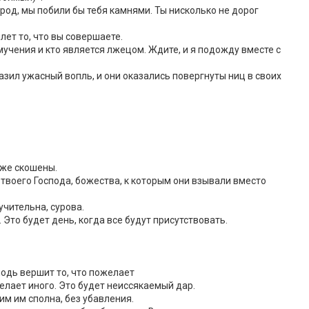
 род, мы побили бы тебя камнями. Ты нисколько не дорог
лет то, что вы совершаете.
мучения и кто является лжецом. Ждите, и я подожду вместе с
азил ужасный вопль, и они оказались повергнуты ниц в своих
уже скошены.
твоего Господа, божества, к которым они взывали вместо
учительна, сурова.
 Это будет день, когда все будут присутствовать.
подь вершит то, что пожелает
елает иного. Это будет неиссякаемый дар.
им им сполна, без убавления.