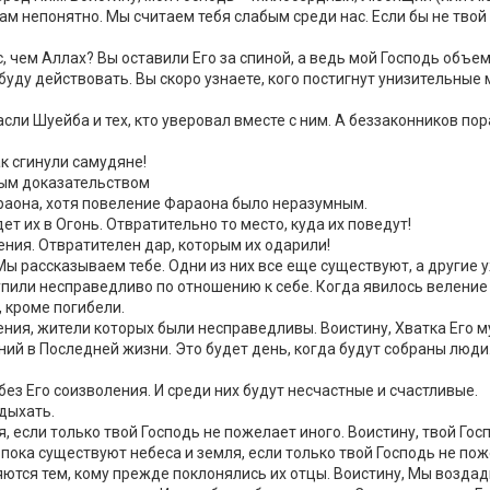
 нам непонятно. Мы считаем тебя слабым среди нас. Если бы не твой
, чем Аллах? Вы оставили Его за спиной, а ведь мой Господь объем
буду действовать. Вы скоро узнаете, кого постигнут унизительные 
ли Шуейба и тех, кто уверовал вместе с ним. А беззаконников пор
к сгинули самудяне!
ным доказательством
араона, хотя повеление Фараона было неразумным.
т их в Огонь. Отвратительно то место, куда их поведут!
ения. Отвратителен дар, которым их одарили!
Мы рассказываем тебе. Одни из них все еще существуют, а другие 
пили несправедливо по отношению к себе. Когда явилось веление 
, кроме погибели.
ения, жители которых были несправедливы. Воистину, Хватка Его м
ений в Последней жизни. Это будет день, когда будут собраны люди.
без Его соизволения. И среди них будут несчастные и счастливые.
ыдыхать.
, если только твой Господь не пожелает иного. Воистину, твой Гос
 пока существуют небеса и земля, если только твой Господь не пож
яются тем, кому прежде поклонялись их отцы. Воистину, Мы воздад