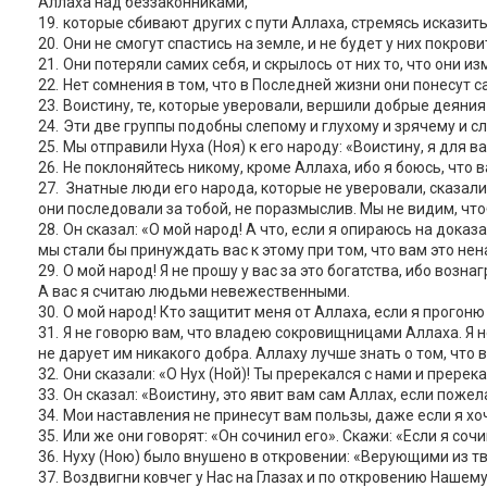
Аллаха над беззаконниками,
которые сбивают других с пути Аллаха, стремясь исказить
Они не смогут спастись на земле, и не будет у них покро
Они потеряли самих себя, и скрылось от них то, что они и
Нет сомнения в том, что в Последней жизни они понесут 
Воистину, те, которые уверовали, вершили добрые деяния
Эти две группы подобны слепому и глухому и зрячему и 
Мы отправили Нуха (Ноя) к его народу: «Воистину, я для
Не поклоняйтесь никому, кроме Аллаха, ибо я боюсь, что
Знатные люди его народа, которые не уверовали, сказали:
они последовали за тобой, не поразмыслив. Мы не видим, чт
Он сказал: «О мой народ! А что, если я опираюсь на дока
мы стали бы принуждать вас к этому при том, что вам это не
О мой народ! Я не прошу у вас за это богатства, ибо возн
А вас я считаю людьми невежественными.
О мой народ! Кто защитит меня от Аллаха, если я прогон
Я не говорю вам, что владею сокровищницами Аллаха. Я не
не дарует им никакого добра. Аллаху лучше знать о том, что 
Они сказали: «О Нух (Ной)! Ты пререкался с нами и пререк
Он сказал: «Воистину, это явит вам сам Аллах, если пожел
Мои наставления не принесут вам пользы, даже если я хо
Или же они говорят: «Он сочинил его». Скажи: «Если я соч
Нуху (Ною) было внушено в откровении: «Верующими из тво
Воздвигни ковчег у Нас на Глазах и по откровению Нашему