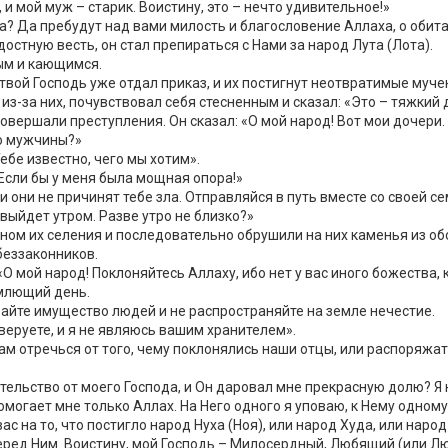
 и мой муж – старик. Воистину, это – нечто удивительное!»
? Да пребудут над вами милость и благословение Аллаха, о обита
остную весть, он стал препираться с Нами за народ Лута (Лота).
ым и кающимся.
твой Господь уже отдал приказ, и их постигнут неотвратимые муче
из-за них, почувствовал себя стесненным и сказал: «Это – тяжкий 
овершали преступления. Он сказал: «О мой народ! Вот мои дочери.
го мужчины?»
ебе известно, чего мы хотим».
 Если бы у меня была мощная опора!»
и они не причинят тебе зла. Отправляйся в путь вместе со своей се
 выйдет утром. Разве утро не близко?»
ном их селения и последовательно обрушили на них каменья из о
беззаконников.
О мой народ! Поклоняйтесь Аллаху, ибо нет у вас иного божества, 
емлющий день.
вайте имущество людей и не распространяйте на земле нечестие.
веруете, и я не являюсь вашим хранителем».
ам отречься от того, чему поклонялись наши отцы, или распоряжат
ательство от моего Господа, и Он даровал мне прекрасную долю? Я 
Помогает мне только Аллах. На Него одного я уповаю, к Нему одном
ас на то, что постигло народ Нуха (Ноя), или народ Худа, или народ
перед Ним. Воистину, мой Господь – Милосердный, Любящий (или Л