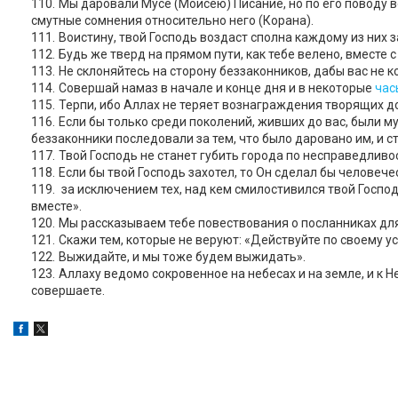
Мы даровали Мусе (Моисею) Писание, но по его поводу в
смутные сомнения относительно него (Корана).
Воистину, твой Господь воздаст сполна каждому из них за
Будь же тверд на прямом пути, как тебе велено, вместе с
Не склоняйтесь на сторону беззаконников, дабы вас не к
Совершай намаз в начале и конце дня и в некоторые
час
Терпи, ибо Аллах не теряет вознаграждения творящих д
Если бы только среди поколений, живших до вас, были м
беззаконники последовали за тем, что было даровано им, и с
Твой Господь не станет губить города по несправедливо
Если бы твой Господь захотел, то Он сделал бы человеч
за исключением тех, над кем смилостивился твой Господ
вместе».
Мы рассказываем тебе повествования о посланниках для 
Скажи тем, которые не веруют: «Действуйте по своему у
Выжидайте, и мы тоже будем выжидать».
Аллаху ведомо сокровенное на небесах и на земле, и к Н
совершаете.