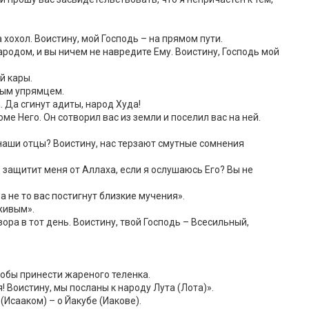
 хохол. Воистину, мой Господь – на прямом пути.
ародом, и вы ничем не навредите Ему. Воистину, Господь мой
й кары.
вым упрямцем.
. Да сгинут адиты, народ Худа!
ме Него. Он сотворил вас из земли и поселил вас на ней.
наши отцы? Воистину, нас терзают смутные сомнения
о защитит меня от Аллаха, если я ослушаюсь Его? Вы не
а не то вас постигнут близкие мучения».
живым».
ора в тот день. Воистину, твой Господь – Всесильный,
тобы принести жареного теленка.
! Воистину, мы посланы к народу Лута (Лота)».
(Исааком) – о Йакубе (Иакове).