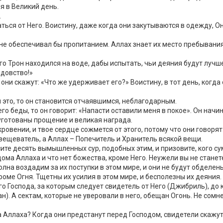
ия в Великий день.
.
ся от Него. Воистину, даже когда они закутываются в одежду, Он з
 не обеспечивал бы пропитанием. Аллах знает их место пребывания
 Его Трон находился на воде, дабы испытать, чьи деяния будут лучш
лдовство!»
ни скажут: «Что же удерживает его?» Воистину, в тот день, когда о
 это, то он становится отчаявшимся, неблагодарным.
о беды, то он говорит: «Напасти оставили меня в покое». Он начи
 уготованы прощение и великая награда.
ровении, и твое сердце сожмется от этого, потому что они говоря
вещеватель, а Аллах – Попечитель и Хранитель всякой вещи.
ите десять вымышленных сур, подобных этим, и призовите, кого су
ведома Аллаха и что нет божества, кроме Него. Неужели вы не стан
олна воздадим за их поступки в этом мире, и они не будут обделен
роме Огня. Тщетны их усилия в этом мире, и бесполезны их деяния.
оего Господа, за которым следует свидетель от Него (Джибриль), д
. А сектам, которые не уверовали в него, обещан Огонь. Не сомнев
а Аллаха? Когда они предстанут перед Господом, свидетели скажут