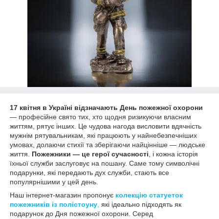
17 квітня в Україні відзначають День пожежної охорони
— професійне свято тих, хто щодня ризикуючи власним
життям, рятує інших. Це чудова нагода висловити вдячність
мужнім рятувальникам, які працюють у найнебезпечніших
умовах, долаючи стихії та зберігаючи найцінніше — людське
життя.
Пожежники — це герої сучасності
, і кожна історія
їхньої служби заслуговує на пошану. Саме тому символічні
подарунки, які передають дух служби, стають все
популярнішими у цей день.
Наш інтернет-магазин пропонує
колекцію статуеток
пожежників із полістоуну
,
які ідеально підходять як
подарунок до Дня пожежної охорони. Серед