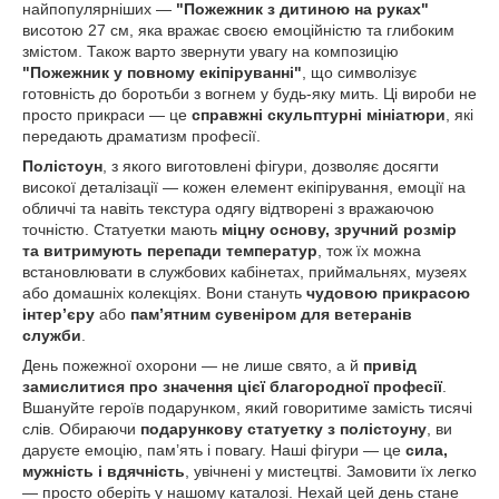
найпопулярніших —
"Пожежник з дитиною на руках"
висотою 27 см, яка вражає своєю емоційністю та глибоким
змістом. Також варто звернути увагу на композицію
"Пожежник у повному екіпіруванні"
, що символізує
готовність до боротьби з вогнем у будь-яку мить. Ці вироби не
просто прикраси — це
справжні скульптурні мініатюри
, які
передають драматизм професії.
Полістоун
, з якого виготовлені фігури, дозволяє досягти
високої деталізації — кожен елемент екіпірування, емоції на
обличчі та навіть текстура одягу відтворені з вражаючою
точністю. Статуетки мають
міцну основу, зручний розмір
та витримують перепади температур
, тож їх можна
встановлювати в службових кабінетах, приймальнях, музеях
або домашніх колекціях. Вони стануть
чудовою прикрасою
інтер’єру
або
пам’ятним сувеніром для ветеранів
служби
.
День пожежної охорони — не лише свято, а й
привід
замислитися про значення цієї благородної професії
.
Вшануйте героїв подарунком, який говоритиме замість тисячі
слів. Обираючи
подарункову статуетку з полістоуну
, ви
даруєте емоцію, пам’ять і повагу. Наші фігури — це
сила,
мужність і вдячність
, увічнені у мистецтві. Замовити їх легко
— просто оберіть у нашому каталозі. Нехай цей день стане