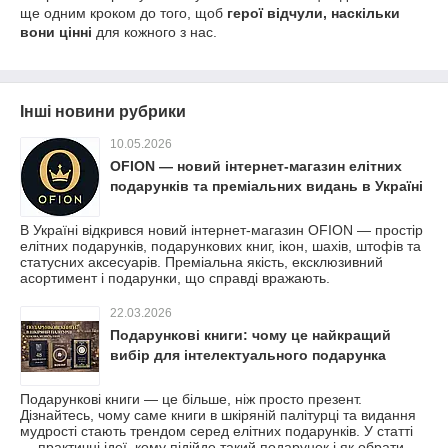
ще одним кроком до того, щоб
герої відчули, наскільки
вони цінні
для кожного з нас.
Інші новини рубрики
10.05.2026
OFION — новий інтернет-магазин елітних
подарунків та преміальних видань в Україні
В Україні відкрився новий інтернет-магазин OFION — простір
елітних подарунків, подарункових книг, ікон, шахів, штофів та
статусних аксесуарів. Преміальна якість, ексклюзивний
асортимент і подарунки, що справді вражають.
22.03.2026
Подарункові книги: чому це найкращий
вибір для інтелектуального подарунка
Подарункові книги — це більше, ніж просто презент.
Дізнайтесь, чому саме книги в шкіряній палітурці та видання
мудрості стають трендом серед елітних подарунків. У статті
— практичні ідеї, кому підійде такий подарунок і як обрати