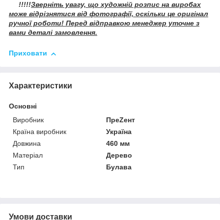
!!!!!
Зверніть увагу, що художній розпис на виробах
може відрізнятися від фотографії, оскільки це оригінал
ручної роботи! Перед відправкою менеджер уточне з
вами деталі замовлення.
Приховати
Характеристики
Основні
Виробник
ПреZент
Країна виробник
Україна
Довжина
460 мм
Матеріал
Дерево
Тип
Булава
Умови доставки