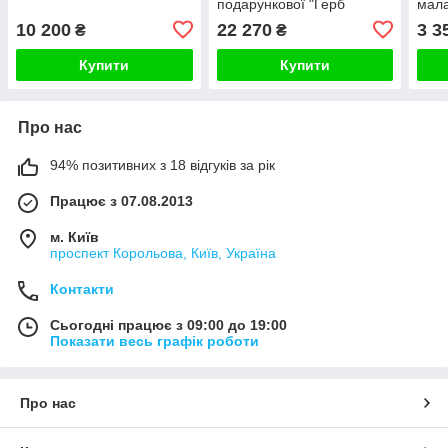
подарункової "Герб
мала
України"
петр
10 200
22 270
3 3
₴
₴
"Укр
Купити
Купити
Про нас
94% позитивних з 18 відгуків за рік
Працює з 07.08.2013
м. Київ
проспект Корольова, Київ, Україна
Контакти
Сьогодні працює з 09:00 до 19:00
Показати весь графік роботи
Про нас