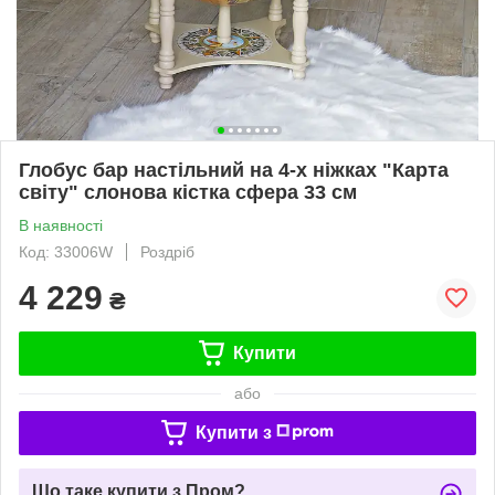
Глобус бар настільний на 4-х ніжках "Карта
світу" слонова кістка сфера 33 см
В наявності
Код: 33006W
Роздріб
4 229
₴
Купити
або
Купити з
Що таке купити з Пром?