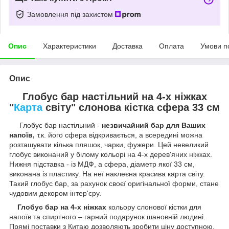
Замовлення під захистом
Опис
Характеристики
Доставка
Оплата
Умови п
Опис
Глобус бар настільний на 4-х ніжках
"
Карта
світу" слонова кістка сфера 33 см
Глобус бар настільний -
незвичайний бар для Ваших
напоїв,
т.к. його сфера відкривається, а всередині можна
розташувати кілька пляшок, чарки, фужери. Цей невеликий
глобус виконаний у білому кольорі на 4-х дерев'яних ніжках.
Нижня підставка - із МДФ, а сфера, діаметр якої 33 см,
виконана із пластику. На неї наклеєна красива карта світу.
Такий глобус бар, за рахунок своєї оригінальної форми, стане
чудовим декором інтер'єру.
Глобус бар на 4-х ніжках
кольору слонової кістки для
напоїв та спиртного – гарний подарунок шановній людині.
Прямі поставки з Китаю дозволяють зробити ціну доступною.