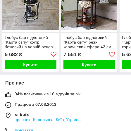
Глобус бар підлоговий
Глобус бар підлоговий
Глоб
"Карта світу" колір
"Карта світу" беж-
"Кар
бежевий на чорній основі
коричневий сфера 42 см
кори
сфера 33 см
33 с
5 682
7 551
5 6
₴
₴
Купити
Купити
Про нас
94% позитивних з 16 відгуків за рік
Працює з 07.08.2013
м. Київ
проспект Корольова, Київ, Україна
Контакти