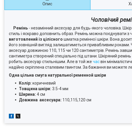
Опис
Х
Чоловічий ремі
Ремінь
- незамінний аксесуар для будь-якого чоловіка. Шкі
стиль і яскраво доповнить образ. Ремінь можна поєднувати з 
виготовлений із цілісного
шматка ремінної шкіри. Вона досит
його зовнішній вигляд залишатиметься привабливим роками. Чо
аксесуар довжиною 110, 115 чи 120 сантиметрів. Ремінь завши
сантиметра створений спеціально під штани. Шкіряний ремінь 
робить аксесуар стильнішим. Але в той же
час
він мінімалістич
надійно скріплена сталевим гвинтом. За бажання ви можете ле
Одна цільна смуга натуральної ременной шкіри
Колір:
коричневий
Товщина шкіри:
3.5-4 мм
Ширина:
4 см
Довжина аксесуара:
110,115,120 см