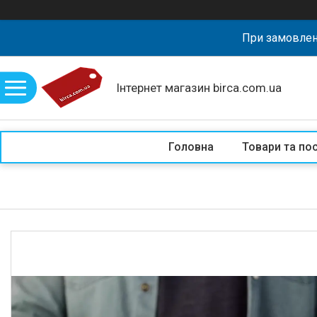
При замовлен
Інтернет магазин birca.com.ua
Головна
Товари та по