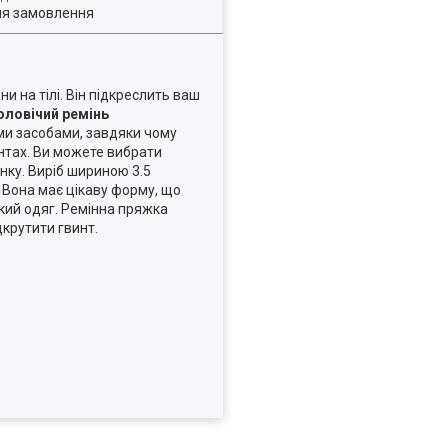
ля замовлення
и на тілі. Він підкреслить ваш
оловічий ремінь
ими засобами, завдяки чому
антах. Ви можете вибрати
нку. Виріб шириною 3.5
 Вона має цікаву форму, що
який одяг. Ремінна пряжка
дкрутити гвинт.