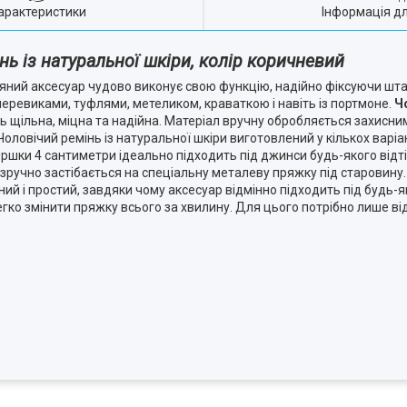
арактеристики
Інформація д
нь із натуральної шкіри, колір коричневий
ряний аксесуар чудово виконує свою функцію, надійно фіксуючи штан
черевиками, туфлями, метеликом, краваткою і навіть із портмоне.
Ч
ь щільна, міцна та надійна. Матеріал вручну обробляється захисн
ловічий ремінь із натуральної шкіри виготовлений у кількох варі
ршки 4 сантиметри ідеально підходить під джинси будь-якого відті
зручно застібається на спеціальну металеву пряжку під старовину.
ний і простий, завдяки чому аксесуар відмінно підходить під будь-
гко змінити пряжку всього за хвилину. Для цього потрібно лише ві