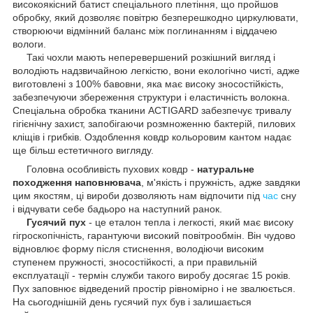
високоякісний батист спеціального плетіння, що пройшов
обробку, який дозволяє повітрю безперешкодно циркулювати,
створюючи відмінний баланс між поглинанням і віддачею
вологи.
Такі чохли мають неперевершений розкішний вигляд і
володіють надзвичайною легкістю, вони екологічно чисті, адже
виготовлені з 100% бавовни, яка має високу зносостійкість,
забезпечуючи збереження структури і еластичність волокна.
Спеціальна обробка тканини AСTIGARD забезпечує тривалу
гігієнічну захист, запобігаючи розмноженню бактерій, пилових
кліщів і грибків. Оздоблення ковдр кольоровим кантом надає
ще більш естетичного вигляду.
Головна особливість пухових ковдр -
натуральне
походження наповнювача
, м'якість і пружність, адже завдяки
цим якостям, ці вироби дозволяють нам відпочити під
час
сну
і відчувати себе бадьоро на наступний ранок.
Гусячий пух
- це еталон тепла і легкості, який має високу
гігроскопічність, гарантуючи високий повітрообмін. Він чудово
відновлює форму після стиснення, володіючи високим
ступенем пружності, зносостійкості, а при правильній
експлуатації - термін служби такого виробу досягає 15 років.
Пух заповнює відведений простір рівномірно і не звалюється.
На сьогоднішній день гусячий пух був і залишається