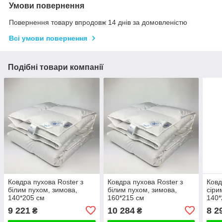
Умови повернення
Повернення товару впродовж 14 днів за домовленістю
Всі умови повернення
Подібні товари компанії
Ковдра пухова Roster з
Ковдра пухова Roster з
Ковд
білим пухом, зимова,
білим пухом, зимова,
сіри
140*205 см
160*215 см
140*
9 221
10 284
8 2
₴
₴