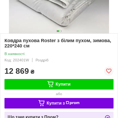
Ковдра пухова Roster з білим пухом, зимова,
220*240 см
В наявності
Код: 202401W
Роздріб
12 869
₴
Купити
або
Купити з
Що таке купити з Пром?