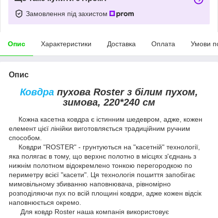
Замовлення під захистом
Опис
Характеристики
Доставка
Оплата
Умови п
Опис
Ковдра
пухова Roster з білим пухом,
зимова, 220*240 см
Кожна касетна ковдра є істинним шедевром, адже, кожен
елемент цієї лінійки виготовляється традиційним ручним
способом.
Ковдри "ROSTER" - грунтуються на "касетній" технології,
яка полягає в тому, що верхнє полотно в місцях з'єднань з
нижнім полотном відокремлено тонкою перегородкою по
периметру всієї "касети". Ця технологія пошиття запобігає
мимовільному збиванню наповнювача, рівномірно
розподіляючи пух по всій площині ковдри, адже кожен відсік
наповнюється окремо.
Для ковдр Roster наша компанія використовує