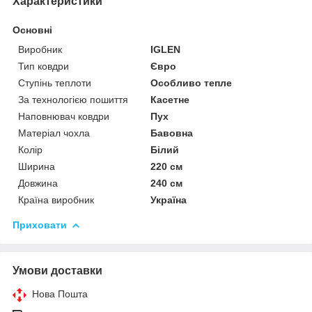
Характеристики
Основні
Виробник
IGLEN
Тип ковдри
Євро
Ступінь теплоти
Особливо тепле
За технологією пошиття
Касетне
Наповнювач ковдри
Пух
Матеріал чохла
Бавовна
Колір
Білий
Ширина
220 см
Довжина
240 см
Країна виробник
Україна
Приховати
Умови доставки
Нова Пошта