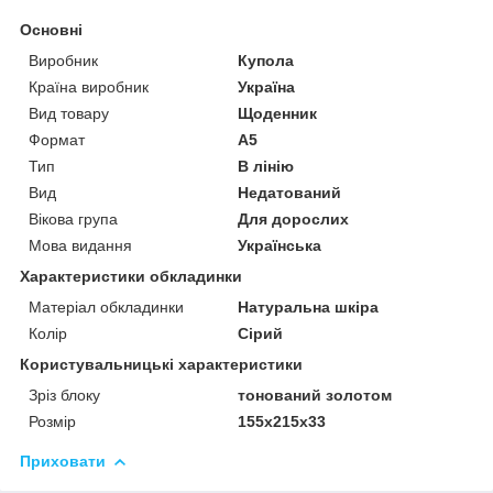
Основні
Виробник
Купола
Країна виробник
Україна
Вид товару
Щоденник
Формат
A5
Тип
В лінію
Вид
Недатований
Вікова група
Для дорослих
Мова видання
Українська
Характеристики обкладинки
Матеріал обкладинки
Натуральна шкіра
Колір
Сірий
Користувальницькі характеристики
Зріз блоку
тонований золотом
Розмір
155x215x33
Приховати