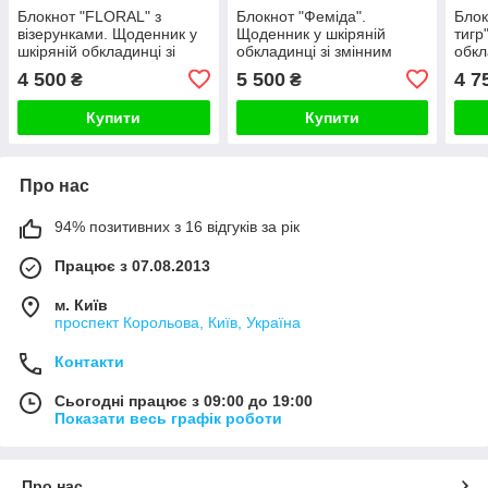
Блокнот "FLORAL" з
Блокнот "Феміда".
Блок
візерунками. Щоденник у
Щоденник у шкіряній
тигр
шкіряній обкладинці зі
обкладинці зі змінним
обкл
змінним блоком з
блоком з ініціалами
бло
4 500
5 500
4 7
₴
₴
ініціалами
Купити
Купити
Про нас
94% позитивних з 16 відгуків за рік
Працює з 07.08.2013
м. Київ
проспект Корольова, Київ, Україна
Контакти
Сьогодні працює з 09:00 до 19:00
Показати весь графік роботи
Про нас