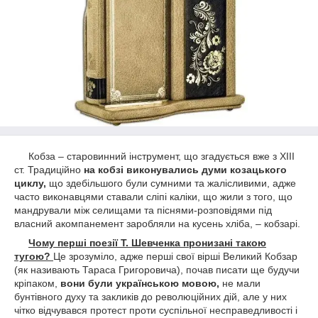
Кобза – старовинний інструмент, що згадується вже з ХІІІ
ст. Традиційно
на кобзі виконувались думи козацького
циклу,
що здебільшого були сумними та жалісливими, адже
часто виконавцями ставали сліпі каліки, що жили з того, що
мандрували між селищами та піснями-розповідями під
власний акомпанемент заробляли на кусень хліба, – кобзарі.
Чому перші поезії Т. Шевченка пронизані такою
тугою?
Це зрозуміло, адже перші свої вірші Великий Кобзар
(як називають Тараса Григоровича), почав писати ще будучи
кріпаком,
вони були українською мовою,
не мали
бунтівного духу та закликів до революційних дій, але у них
чітко відчувався протест проти суспільної несправедливості і