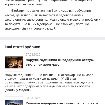
хорових колективів світу!
«Кобзар» пережив гоніння і витримав випробування
часом, це ті твори, які читаються із задоволенням і
захопленням, адже вони написані легкою мовою, а проблеми
та почуття, що в них відображені не старіють, постійно
знаходячи відгук у серцях людей.
Інші статті рубрики
27.03.2026
Наручні годинники як подарунок: статус,
стиль і символ часу
Наручні годинники — це більше, ніж аксесуар. Це символ
статусу, поваги та уваги до деталей. У цій статті
розповідаємо, чому саме годинник залишається одним із
найкращих подарунків у преміум-сегменті та як обрати
ідеальну модель.
25.03.2026
Релігійні подарунки — символ віри, поваги