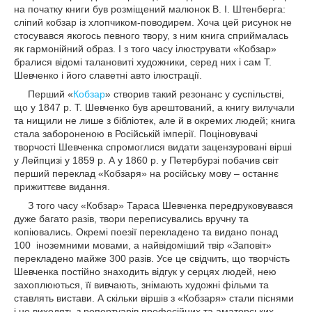
на початку книги був розміщений малюнок В. І. Штенберга:
сліпий кобзар із хлопчиком-поводирем. Хоча цей рисунок не
стосувався якогось певного твору, з ним книга сприймалась
як гармонійний образ. І з того часу ілюструвати «Кобзар»
бралися відомі талановиті художники, серед них і сам Т.
Шевченко і його славетні авто ілюстрації.
Перший «
Кобзар
» створив такий резонанс у суспільстві,
що у 1847 р. Т. Шевченко був арештований, а книгу вилучали
та нищили не лише з бібліотек, але й в окремих людей; книга
стала забороненою в Російській імперії. Поціновувачі
творчості Шевченка спромоглися видати зацензуровані вірші
у Лейпцизі у 1859 р. А у 1860 р. у Петербурзі побачив світ
перший переклад «Кобзаря» на російську мову – останнє
прижиттєве видання.
З того часу «Кобзар» Тараса Шевченка передруковувався
дуже багато разів, твори переписувались вручну та
копіювались. Окремі поезії перекладено та видано понад
100 іноземними мовами, а найвідоміший твір «Заповіт»
перекладено майже 300 разів. Усе це свідчить, що творчість
Шевченка постійно знаходить відгук у серцях людей, нею
захоплюються, її вивчають, знімають художні фільми та
ставлять вистави. А скільки віршів з «Кобзаря» стали піснями
і не виходять з репертуарів професійних та аматорських