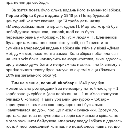
прагнення до свободи.
За життя поета було кілька видань його знаменитої збірки.
Перша збірка була видана у 1840 р
. і Петербурзький
цензурний комітет вважав, що їй треба дати назву
«Малоросійські пісні та вірші», однак П. Мартос, котрий був
небайдужою людиною, наполіг, щоб вона була
перейменована у «Кобзар». Як і усім людям, Т. Шевченкові
була притаманна невпевненість у собі, свої тривоги та
сумніви напередодні видання збірки він втілив у вірші «Думи
мої, думи мої, лихо мені з вами». Коли збірка побачила світ,
на неї з усіх боків накинулись цензори-критики, яким здалось,
що у віршах дуже багато неприємних натяків, і на їх вимогу з
оригінального тексту було вилучено окремі місця (близько
10% від загального обсягу).
Тим не менше,
перший «Кобзар»
1840 року був
моментально розпроданий за непомірну на той час ціну – 1
карбованець сріблом (для порівняння – 1 кг м’яса коштував
близько 6 копійок). Навіть урізаний цензурою «Кобзар»
користувався величезною популярністю і буквально
«зачитувався до дір», про що писали сучасники. Зрозуміло,
що така раптова популярність творів колишнього кріпака не
могла залишити байдужою імперську владу і збірка піддалась
гострій несправедливій критиці, не подобалось навіть те, що